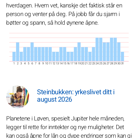
hverdagen. Hvem vet, kanskje det faktisk står en
person og venter på deg. På jobb får du sjarm i
bøtter og spann, så hold øynene åpne.
1
2
3
4
5
6
7
8
9
10
11
12
13
14
15
16
17
18
19
20
21
22
23
24
25
26
27
28
29
30
31
Steinbukken: yrkeslivet ditt i
august 2026
Planetene i Løven, spesielt Jupiter hele måneden,
legger til rette for inntekter og nye muligheter. Det
kan også åpne for lån og dype endringer som kan gi