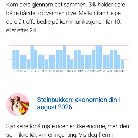
Kom dere gjennom det sammen. Slik holder dere
både båndet og varmen i live. Merkur kan hjelpe
dere å treffe bedre på kommunikasjonen før 10.
eller etter 24.
1
2
3
4
5
6
7
8
9
10
11
12
13
14
15
16
17
18
19
20
21
22
23
24
25
26
27
28
29
30
31
Steinbukken: økonomien din i
august 2026
Sjansene for å møte noen er ikke enorme, men den
som ikke tør, vinner ingenting. Vis deg frem i