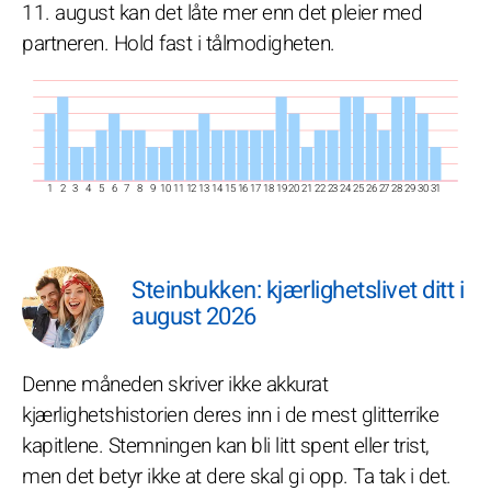
11. august kan det låte mer enn det pleier med
partneren. Hold fast i tålmodigheten.
1
2
3
4
5
6
7
8
9
10
11
12
13
14
15
16
17
18
19
20
21
22
23
24
25
26
27
28
29
30
31
Steinbukken: kjærlighetslivet ditt i
august 2026
Denne måneden skriver ikke akkurat
kjærlighetshistorien deres inn i de mest glitterrike
kapitlene. Stemningen kan bli litt spent eller trist,
men det betyr ikke at dere skal gi opp. Ta tak i det.