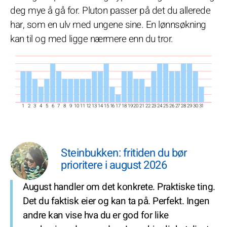
deg mye å gå for. Pluton passer på det du allerede
har, som en ulv med ungene sine. En lønnsøkning
kan til og med ligge nærmere enn du tror.
1
2
3
4
5
6
7
8
9
10
11
12
13
14
15
16
17
18
19
20
21
22
23
24
25
26
27
28
29
30
31
Steinbukken: fritiden du bør
prioritere i august 2026
August handler om det konkrete. Praktiske ting.
Det du faktisk eier og kan ta på. Perfekt. Ingen
andre kan vise hva du er god for like