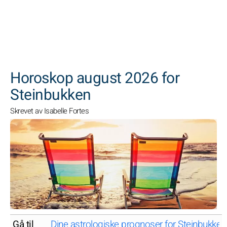
SØK
Horoskop august 2026 for
Steinbukken
Skrevet av Isabelle Fortes
Gå til
Dine astrologiske prognoser for Steinbukke