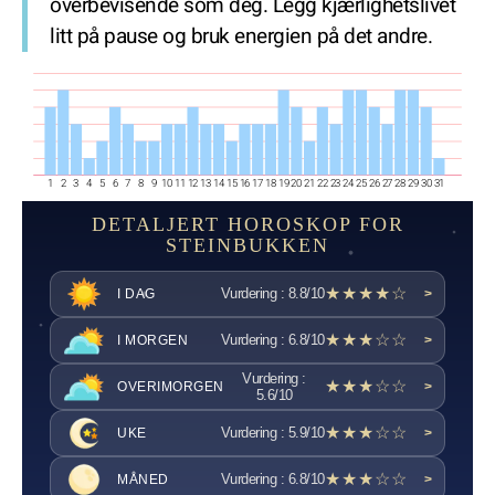
overbevisende som deg. Legg kjærlighetslivet
litt på pause og bruk energien på det andre.
1
2
3
4
5
6
7
8
9
10
11
12
13
14
15
16
17
18
19
20
21
22
23
24
25
26
27
28
29
30
31
DETALJERT HOROSKOP FOR
STEINBUKKEN
★★★★☆
Vurdering : 8.8/10
I DAG
>
★★★☆☆
Vurdering : 6.8/10
I MORGEN
>
Vurdering :
★★★☆☆
OVERIMORGEN
>
5.6/10
★★★☆☆
Vurdering : 5.9/10
UKE
>
★★★☆☆
Vurdering : 6.8/10
MÅNED
>