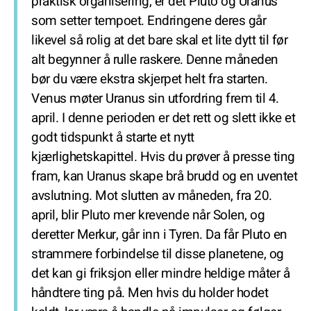
praktisk organisering, er det Pluto og Uranus
som setter tempoet. Endringene deres går
likevel så rolig at det bare skal et lite dytt til før
alt begynner å rulle raskere. Denne måneden
bør du være ekstra skjerpet helt fra starten.
Venus møter Uranus sin utfordring frem til 4.
april. I denne perioden er det rett og slett ikke et
godt tidspunkt å starte et nytt
kjærlighetskapittel. Hvis du prøver å presse ting
fram, kan Uranus skape brå brudd og en uventet
avslutning. Mot slutten av måneden, fra 20.
april, blir Pluto mer krevende når Solen, og
deretter Merkur, går inn i Tyren. Da får Pluto en
strammere forbindelse til disse planetene, og
det kan gi friksjon eller mindre heldige måter å
håndtere ting på. Men hvis du holder hodet