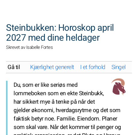
SØK
Steinbukken: Horoskop april
2027 med dine heldager
Skrevet av Isabelle Fortes
Gå til
Kjærlighet generelt
I et forhold
Singel
K
Du, som er like seriøs med
lommeboken som en ekte Steinbukk,
har sikkert mye å tenke på når det
gjelder økonomi, hverdagsrytme og det som
faktisk betyr noe. Familie. Eiendom. Planer
som skal vare. Når det kommer til penger og