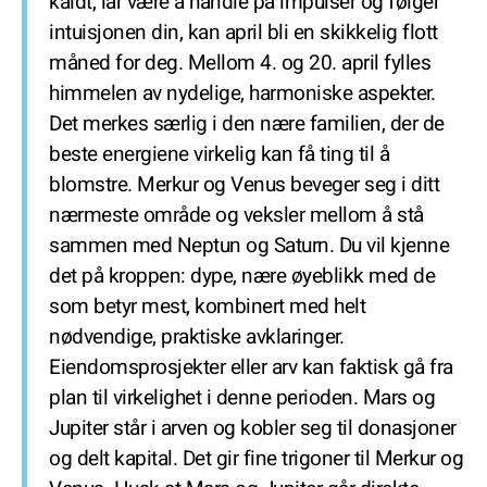
kaldt, lar være å handle på impulser og følger
intuisjonen din, kan april bli en skikkelig flott
måned for deg. Mellom 4. og 20. april fylles
himmelen av nydelige, harmoniske aspekter.
Det merkes særlig i den nære familien, der de
beste energiene virkelig kan få ting til å
blomstre. Merkur og Venus beveger seg i ditt
nærmeste område og veksler mellom å stå
sammen med Neptun og Saturn. Du vil kjenne
det på kroppen: dype, nære øyeblikk med de
som betyr mest, kombinert med helt
nødvendige, praktiske avklaringer.
Eiendomsprosjekter eller arv kan faktisk gå fra
plan til virkelighet i denne perioden. Mars og
Jupiter står i arven og kobler seg til donasjoner
og delt kapital. Det gir fine trigoner til Merkur og