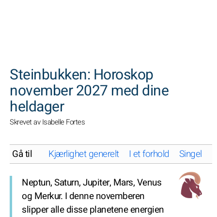
SØK
Steinbukken: Horoskop
november 2027 med dine
heldager
Skrevet av Isabelle Fortes
Gå til
Kjærlighet generelt
I et forhold
Singel
K
Neptun, Saturn, Jupiter, Mars, Venus
og Merkur. I denne novemberen
slipper alle disse planetene energien