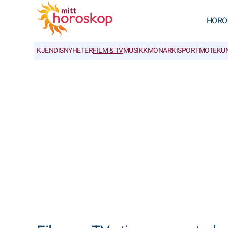
HORO
KJENDISNYHETER
FILM & TV
MUSIKK
MONARKI
SPORT
MOTE
KU