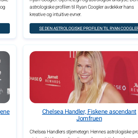
 og
astrologiske profilen til Ryan Coogler avdekker hans
kreative og intuitive evner.
SE DEN ASTROLOGISKE PROFILEN TIL RYAN COOGLE
gene
Chelsea Handler, Fiskene ascendant
Jomfruen
Chelsea Handlers stjernetegn: Hennes astrologiske pro