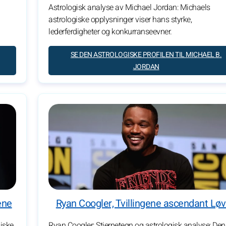
Astrologisk analyse av Michael Jordan: Michaels
astrologiske opplysninger viser hans styrke,
lederferdigheter og konkurranseevner.
SE DEN ASTROLOGISKE PROFILEN TIL MICHAEL B.
JORDAN
ene
Ryan Coogler, Tvillingene ascendant Lø
giske
Ryan Coogler: Stjernetegn og astrologisk analyse: Den