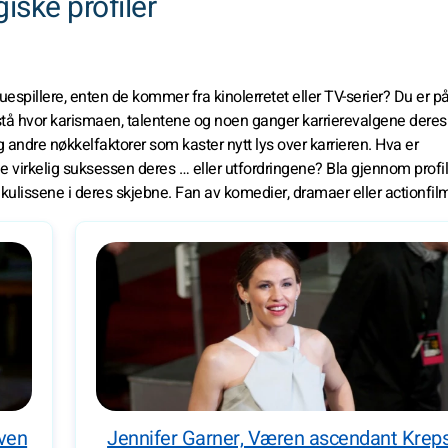
iske profiler
espillere, enten de kommer fra kinolerretet eller TV-serier? Du er på
rstå hvor karismaen, talentene og noen ganger karrierevalgene deres
ndre nøkkelfaktorer som kaster nytt lys over karrieren. Hva er
ene virkelig suksessen deres … eller utfordringene? Bla gjennom profil
 kulissene i deres skjebne. Fan av komedier, dramaer eller actionfil
øven
Jennifer Garner, Væren ascendant Krep