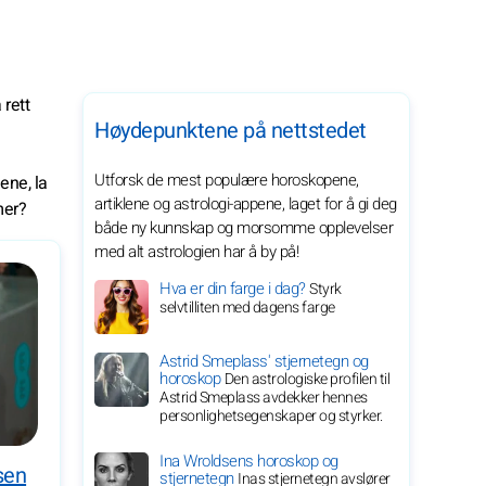
 rett
Høydepunktene på nettstedet
Utforsk de mest populære horoskopene,
ene, la
artiklene og astrologi-appene, laget for å gi deg
mer?
både ny kunnskap og morsomme opplevelser
med alt astrologien har å by på!
Hva er din farge i dag?
Styrk
selvtilliten med dagens farge
Astrid Smeplass' stjernetegn og
horoskop
Den astrologiske profilen til
Astrid Smeplass avdekker hennes
personlighetsegenskaper og styrker.
Ina Wroldsens horoskop og
sen
stjernetegn
Inas stjernetegn avslører