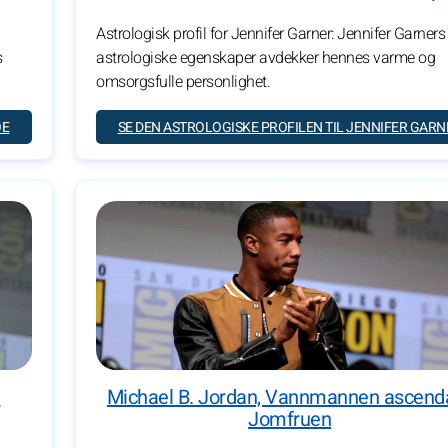
Astrologisk profil for Jennifer Garner: Jennifer Garners
s
astrologiske egenskaper avdekker hennes varme og
omsorgsfulle personlighet.
OE
SE DEN ASTROLOGISKE PROFILEN TIL JENNIFER GARN
t
Michael B. Jordan, Vannmannen ascend
Jomfruen