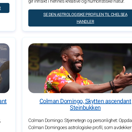
gir innsikt i hennes kreative og humoristiske natur.
R
SE DEN ASTROLOGISKE PROFILEN TIL CHELSEA
HANDLER
ant
Colman Domingo, Skytten ascendant
Steinbukken
,
Colman Domingo: Stjernetegn og personlighet: Oppd
Colman Domingoes astrologiske profil, som avdekker