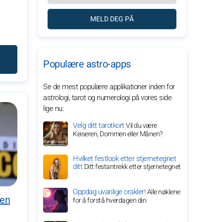
MELD DEG PÅ
Populære astro-apps
Se de mest populære applikationer inden for
astrologi, tarot og numerologi på vores side
lige nu:
Velg ditt tarotkort
Vil du være
Keiseren, Dommen eller Månen?
Hvilket festlook etter stjernetegnet
ditt
Ditt festantrekk etter stjernetegnet
Oppdag uvanlige orakler!
Alle nøklene
ven
for å forstå hverdagen din