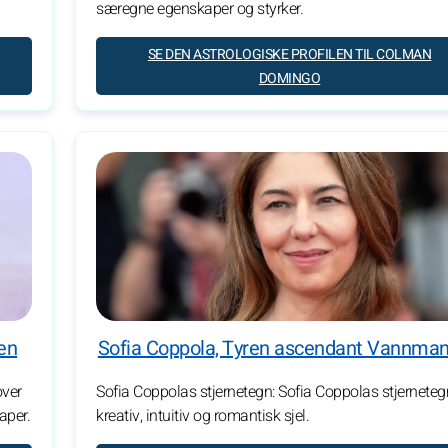
særegne egenskaper og styrker.
SE DEN ASTROLOGISKE PROFILEN TIL COLMAN
DOMINGO
en
Sofia Coppola, Tyren ascendant Vannma
over
Sofia Coppolas stjernetegn: Sofia Coppolas stjerneteg
aper.
kreativ, intuitiv og romantisk sjel.