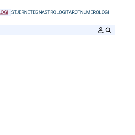
OGI
STJERNETEGN
ASTROLOGI
TAROT
NUMEROLOGI
SØK