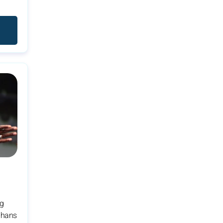
ag
 hans