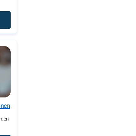
nnen
n: en