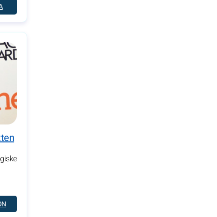
A
tten
giske
ON