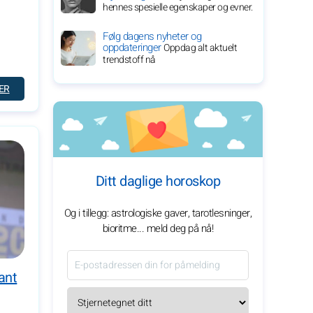
hennes spesielle egenskaper og evner.
Følg dagens nyheter og
oppdateringer
Oppdag alt aktuelt
trendstoff nå
ER
Ditt daglige horoskop
Og i tillegg: astrologiske gaver, tarotlesninger,
bioritme... meld deg på nå!
ant