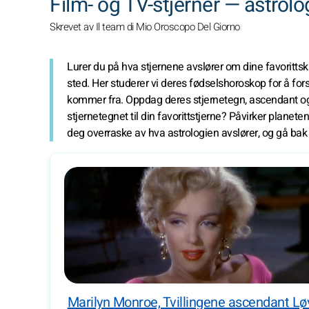
Film- og TV-stjerner — astrolog
Skrevet av Il team di Mio Oroscopo Del Giorno
Lurer du på hva stjernene avslører om dine favorittsku
sted. Her studerer vi deres fødselshoroskop for å fo
kommer fra. Oppdag deres stjernetegn, ascendant og a
stjernetegnet til din favorittstjerne? Påvirker planet
deg overraske av hva astrologien avslører, og gå bak
Marilyn Monroe, Tvillingene ascendant L