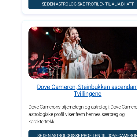
SE DEN ASTROLOGISKE PROFILEN TIL ALIA BHATT
Dove Cameron, Steinbukken ascendan
Tvillingene
Dove Camerons stjernetegn og astrologi: Dove Camer
astrologiske profil viser frem hennes særpreg og
karaktertrekk.
SE DEN ASTROLOGISKE PROFILEN TIL DOVE CAMERO