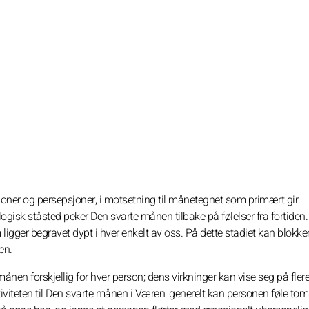
oner og persepsjoner, i motsetning til månetegnet som primært gir
logisk ståsted peker Den svarte månen tilbake på følelser fra fortiden.
gger begravet dypt i hver enkelt av oss. På dette stadiet kan blokke
en.
månen forskjellig for hver person; dens virkninger kan vise seg på fler
ktiviteten til Den svarte månen i Væren: generelt kan personen føle tom