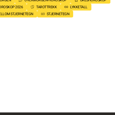
MORGEN
OVERMORGEN-HOROSKOP
UKESHOROSKOP
OROSKOP 2026
TAROTTREKK
LYKKETALL
MELLOM STJERNETEGN
STJERNETEGN