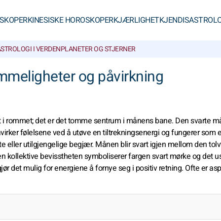
SKOPER
KINESISKE HOROSKOPER
KJÆRLIGHET
KJENDISASTROLO
STROLOGI I VERDEN
PLANETER OG STJERNER
emmeligheter og påvirkning
unkt i rommet; det er det tomme sentrum i månens bane. Den svarte 
åvirker følelsene ved å utøve en tiltrekningsenergi og fungerer som 
te eller utilgjengelige begjær. Månen blir svart igjen mellom den tol
n kollektive bevisstheten symboliserer fargen svart mørke og det us
ør det mulig for energiene å fornye seg i positiv retning. Ofte er a