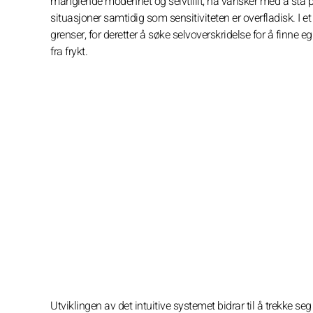
manglende modenhet og selvtillit, ha vansker med å stå p
situasjoner samtidig som sensitiviteten er overfladisk. I et 
grenser, for deretter å søke selvoverskridelse for å finne e
fra frykt.
Utviklingen av det intuitive systemet bidrar til å trekke s