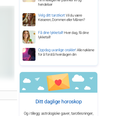
himmellegemer påvirker liv og
hendelser
Velg ditt tarotkort
Vil du være
Keiseren, Dommen eller Månen?
Få dine lykketall!
Hver dag, få dine
lykketall!
Oppdag uvanlige orakler!
Alle nøklene
for å forstå hverdagen din
Ditt daglige horoskop
Og i tillegg: astrologiske gaver, tarotlesninger,