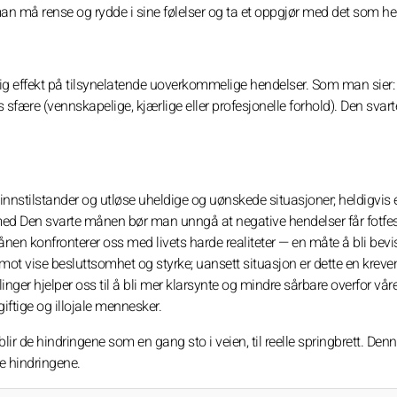
: man må rense og rydde i sine følelser og ta et oppgjør med det som 
effekt på tilsynelatende uoverkommelige hendelser. Som man sier: v
s sfære (vennskapelige, kjærlige eller profesjonelle forhold). Den sva
innstilstander og utløse uheldige og uønskede situasjoner; heldigvis 
 med Den svarte månen bør man unngå at negative hendelser får fotfes
en konfronterer oss med livets harde realiteter — en måte å bli bevi
t imot vise besluttsomhet og styrke; uansett situasjon er dette en kre
er hjelper oss til å bli mer klarsynte og mindre sårbare overfor våre
giftige og illojale mennesker.
ir de hindringene som en gang sto i veien, til reelle springbrett. Den
e hindringene.