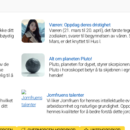
Væren: Oppdag deres dristighet
ke ditt
Væren (21. mars til 20. april), det første teg
lbøyelig
zodiaken, svarer til begynnelsen av våren. 
Mars, er det knyttet til Hus I.
Alt om planeten Pluto!
av de
Pluto, planeten for dypet, styrer skorpionen
se
Pluto i horoskopet betyr å ta skjebnen i eg
ig til å
hender!
Jomfruens talenter
hvilket
Vi liker Jomfruen for hennes intellektuelle ev
ditt
arbeidsomhet og naturlige grundighet. Opp
hennes kvaliteter for å bedre forstå dette jor