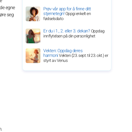
e
ride egne
Prøv vår app for å finne ditt
stjernetegn!
Oppgi enkelt en
jøre seg
fødselsdato
Er du i 1., 2. eller 3. dekan?
Oppdag
innflytelsen på din personlighet
Vekten: Oppdag deres
harmoni
Vekten (23. sept. til 23. okt.) er
styrt av Venus
m.