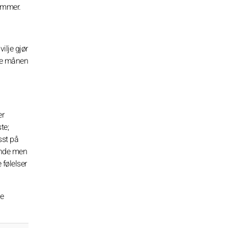
hemmer.
ilje gjør
rte månen
er
te;
sst på
vende men
 følelser
ne