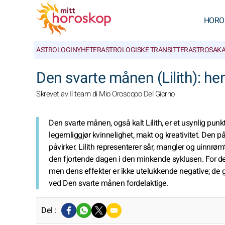
HORO
ASTROLOGINYHETER
ASTROLOGISKE TRANSITTER
ASTROSAK
A
Den svarte månen (Lilith): h
Skrevet av Il team di Mio Oroscopo Del Giorno
Den svarte månen, også kalt Lilith, er et usynlig p
legemliggjør kvinnelighet, makt og kreativitet. Den p
påvirker. Lilith representerer sår, mangler og uinnrøm
den fjortende dagen i den minkende syklusen. For de
men dens effekter er ikke utelukkende negative; de gj
ved Den svarte månen fordelaktige.
Del :