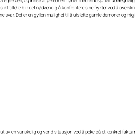
å egne ben, og innse at personen flørter med emosjonelt uberegnelig
slikt tilfelle blir det nødvendig å konfrontere sine frykter ved å oversk
gne svar. Det er en gyllen mulighet til å utslette gamle demoner og frig
eg ut av en vanskelig og vond situasjon ved å peke på et konkret faktu