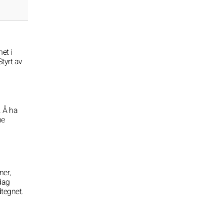
net i
Styrt av
. Å ha
ne
ner,
dag
dtegnet.