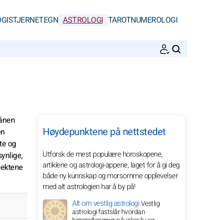
GI
STJERNETEGN
ASTROLOGI
TAROT
NUMEROLOGI
SØK
månen
Høydepunktene på nettstedet
en
vte og
Utforsk de mest populære horoskopene,
ynlige,
artiklene og astrologi-appene, laget for å gi deg
spektene
både ny kunnskap og morsomme opplevelser
med alt astrologien har å by på!
Alt om vestlig astrologi
Vestlig
astrologi fastslår hvordan