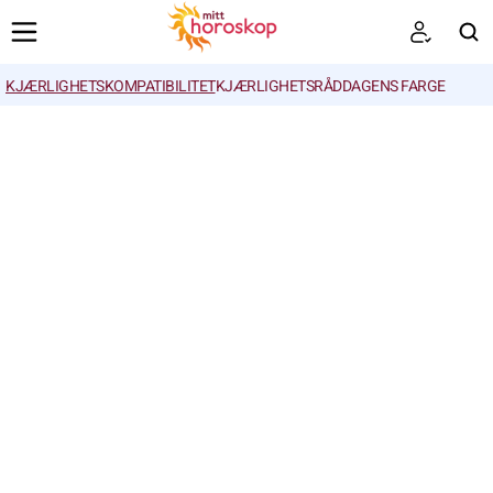
KJÆRLIGHETSKOMPATIBILITET
KJÆRLIGHETSRÅD
DAGENS FARGE