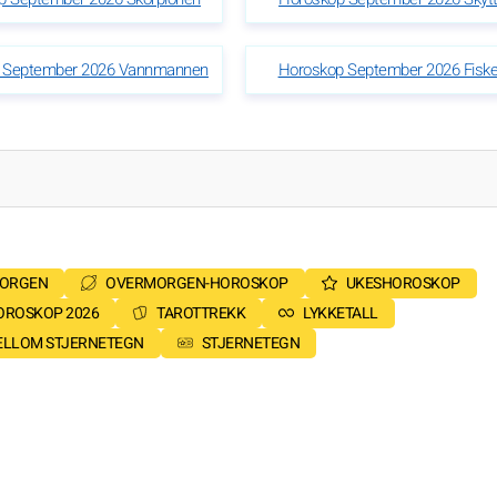
 September 2026 Vannmannen
Horoskop September 2026 Fisk
MORGEN
OVERMORGEN-HOROSKOP
UKESHOROSKOP
OROSKOP 2026
TAROTTREKK
LYKKETALL
MELLOM STJERNETEGN
STJERNETEGN