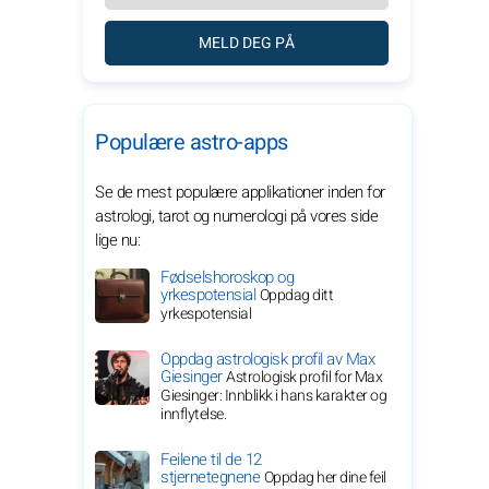
MELD DEG PÅ
Populære astro-apps
Se de mest populære applikationer inden for
astrologi, tarot og numerologi på vores side
lige nu:
Fødselshoroskop og
yrkespotensial
Oppdag ditt
yrkespotensial
Oppdag astrologisk profil av Max
Giesinger
Astrologisk profil for Max
Giesinger: Innblikk i hans karakter og
innflytelse.
Feilene til de 12
stjernetegnene
Oppdag her dine feil