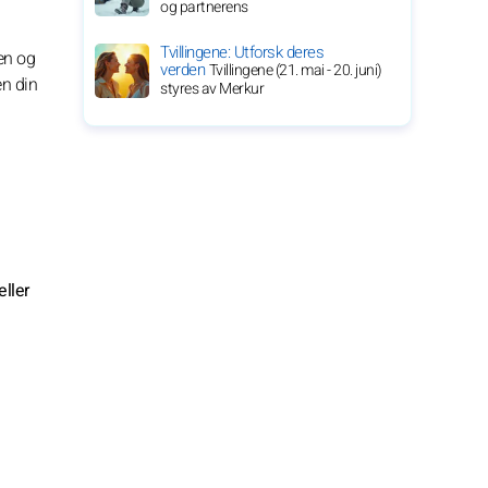
og partnerens
Tvillingene: Utforsk deres
en og
verden
Tvillingene (21. mai - 20. juni)
en din
styres av Merkur
eller