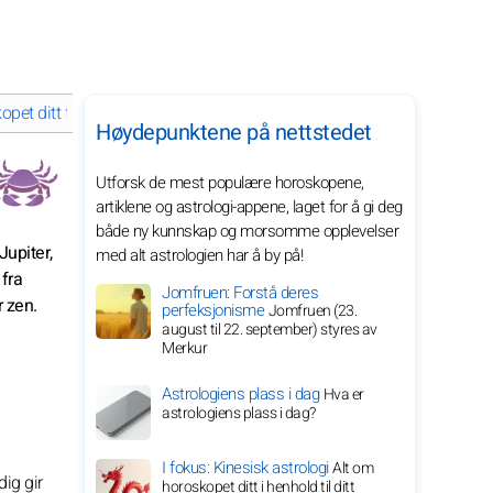
et ditt for september 2026 for stjernetegnet ditt
Høydepunktene på nettstedet
Utforsk de mest populære horoskopene,
artiklene og astrologi-appene, laget for å gi deg
både ny kunnskap og morsomme opplevelser
Jupiter,
med alt astrologien har å by på!
 fra
Jomfruen: Forstå deres
r zen.
perfeksjonisme
Jomfruen (23.
august til 22. september) styres av
Merkur
Astrologiens plass i dag
Hva er
astrologiens plass i dag?
I fokus: Kinesisk astrologi
Alt om
dig gir
horoskopet ditt i henhold til ditt