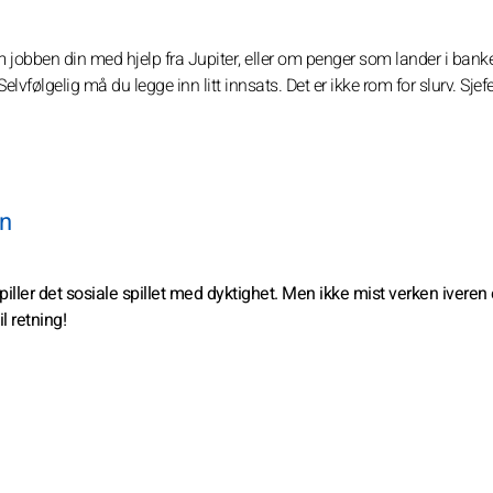
 jobben din med hjelp fra Jupiter, eller om penger som lander i bank
vfølgelig må du legge inn litt innsats. Det er ikke rom for slurv. Sjef
en
 spiller det sosiale spillet med dyktighet. Men ikke mist verken iveren 
il retning!