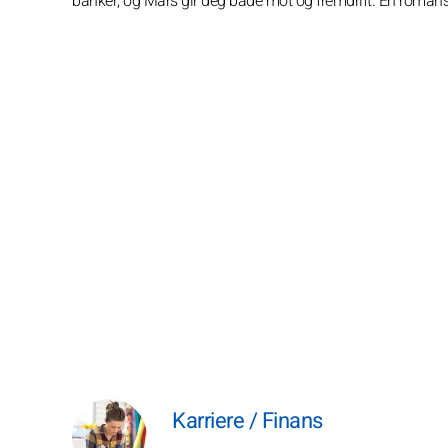
banker, og Mars gir deg både mot og fremdrift. En romanse
Karriere / Finans