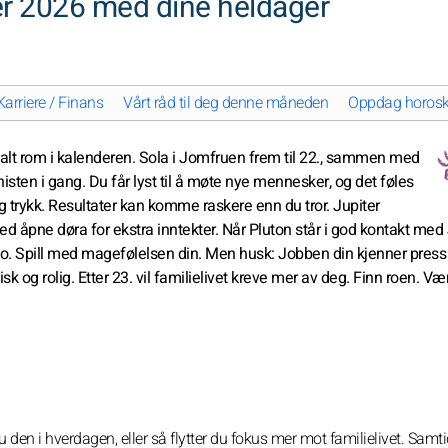
r 2026 med dine heldager
Karriere / Finans
Vårt råd til deg denne måneden
Oppdag horoskop
ialt rom i kalenderen. Sola i Jomfruen frem til 22., sammen med
egnisten i gang. Du får lyst til å møte nye mennesker, og det føles
lig trykk. Resultater kan komme raskere enn du tror. Jupiter
d åpne døra for ekstra inntekter. Når Pluton står i god kontakt med 
otto. Spill med magefølelsen din. Men husk: Jobben din kjenner press
sk og rolig. Etter 23. vil familielivet kreve mer av deg. Finn roen. Væ
du den i hverdagen, eller så flytter du fokus mer mot familielivet. Samti