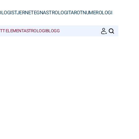
OLOGI
STJERNETEGN
ASTROLOGI
TAROT
NUMEROLOGI
ITT ELEMENT
ASTROLOGIBLOGG
SØK