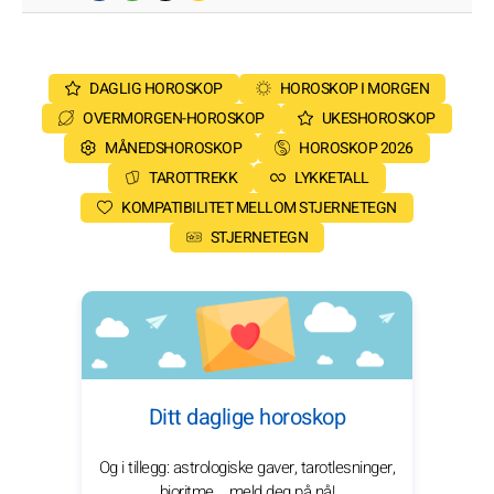
DAGLIG HOROSKOP
HOROSKOP I MORGEN
OVERMORGEN-HOROSKOP
UKESHOROSKOP
MÅNEDSHOROSKOP
HOROSKOP 2026
TAROTTREKK
LYKKETALL
KOMPATIBILITET MELLOM STJERNETEGN
STJERNETEGN
Ditt daglige horoskop
Og i tillegg: astrologiske gaver, tarotlesninger,
bioritme... meld deg på nå!