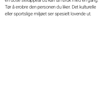
en dose sexappeal du kan ta i bruk med én gang.
Tør å erobre den personen du liker. Det kulturelle
eller sportslige miljøet ser spesielt lovende ut.