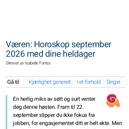
SØK
Væren: Horoskop september
2026 med dine heldager
Skrevet av Isabelle Fortes
Gå til
Kjærlighet generelt
I et forhold
Singel
K
En herlig miks av søtt og surt venter
deg denne høsten. Fram til 22.
september slipper du ikke fokus fra
jobben, for engasjementet ditt er helt ekte. Men