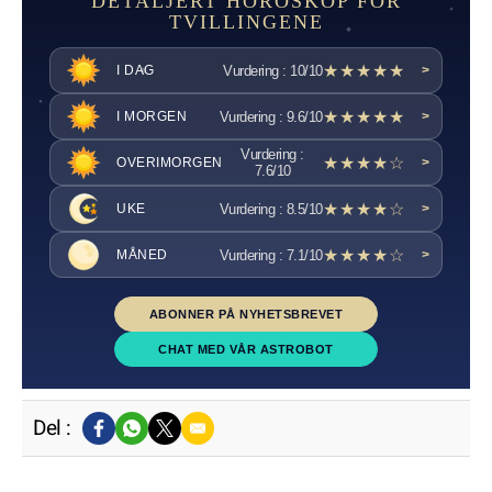
DETALJERT HOROSKOP FOR
TVILLINGENE
★★★★★
Vurdering : 10/10
I DAG
>
★★★★★
Vurdering : 9.6/10
I MORGEN
>
Vurdering :
★★★★☆
OVERIMORGEN
>
7.6/10
★★★★☆
Vurdering : 8.5/10
UKE
>
★★★★☆
Vurdering : 7.1/10
MÅNED
>
ABONNER PÅ NYHETSBREVET
CHAT MED VÅR ASTROBOT
Del :