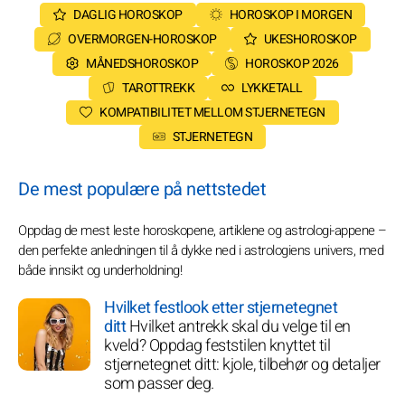
DAGLIG HOROSKOP
HOROSKOP I MORGEN
OVERMORGEN-HOROSKOP
UKESHOROSKOP
MÅNEDSHOROSKOP
HOROSKOP 2026
TAROTTREKK
LYKKETALL
KOMPATIBILITET MELLOM STJERNETEGN
STJERNETEGN
De mest populære på nettstedet
Oppdag de mest leste horoskopene, artiklene og astrologi-appene –
den perfekte anledningen til å dykke ned i astrologiens univers, med
både innsikt og underholdning!
Hvilket festlook etter stjernetegnet
ditt
Hvilket antrekk skal du velge til en
kveld? Oppdag feststilen knyttet til
stjernetegnet ditt: kjole, tilbehør og detaljer
som passer deg.