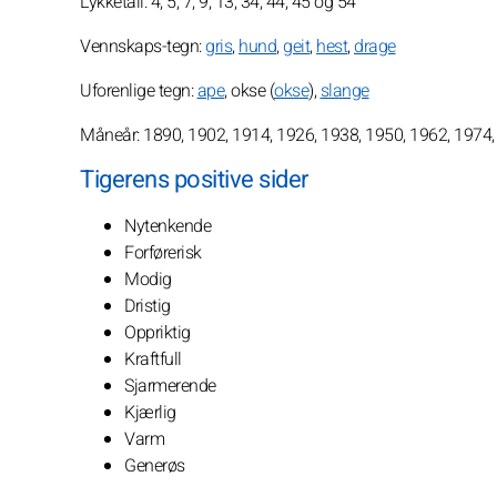
Lykketall: 4, 5, 7, 9, 13, 34, 44, 45 og 54
Vennskaps-tegn:
gris
,
hund
,
geit
,
hest
,
drage
Uforenlige tegn:
ape
, okse (
okse
),
slange
Måneår: 1890, 1902, 1914, 1926, 1938, 1950, 1962, 1974,
Tigerens positive sider
Nytenkende
Forførerisk
Modig
Dristig
Oppriktig
Kraftfull
Sjarmerende
Kjærlig
Varm
Generøs