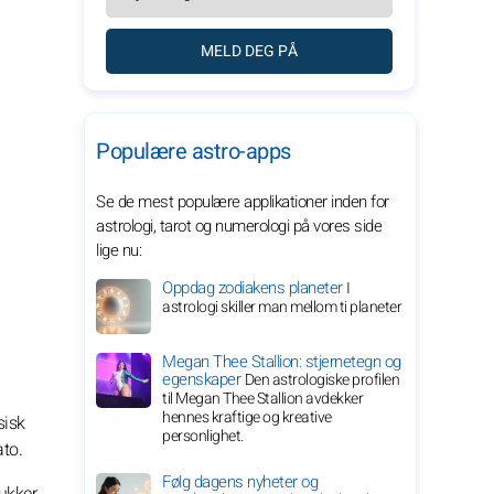
MELD DEG PÅ
Populære astro-apps
Se de mest populære applikationer inden for
astrologi, tarot og numerologi på vores side
lige nu:
Oppdag zodiakens planeter
I
astrologi skiller man mellom ti planeter
Megan Thee Stallion: stjernetegn og
egenskaper
Den astrologiske profilen
til Megan Thee Stallion avdekker
hennes kraftige og kreative
sisk
personlighet.
ato.
Følg dagens nyheter og
lukker