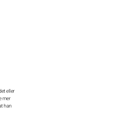
et eller
re mer
at han