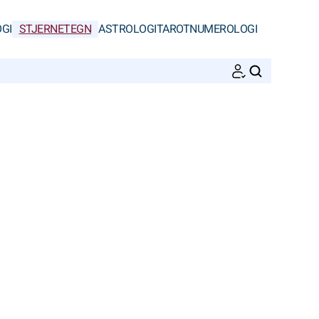
GI
STJERNETEGN
ASTROLOGI
TAROT
NUMEROLOGI
SØK