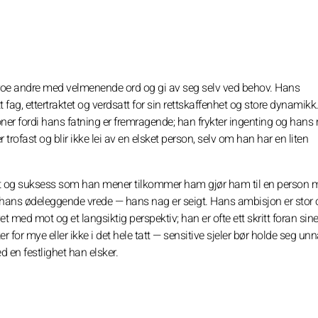
 roe andre med velmenende ord og gi av seg selv ved behov. Hans
itt fag, ettertraktet og verdsatt for sin rettskaffenhet og store dynamikk.
oner fordi hans fatning er fremragende; han frykter ingenting og hans
trofast og blir ikke lei av en elsket person, selv om han har en liten
akt og suksess som han mener tilkommer ham gjør ham til en person
lle hans ødeleggende vrede — hans nag er seigt. Hans ambisjon er stor
et med mot og et langsiktig perspektiv; han er ofte ett skritt foran sin
 for mye eller ikke i det hele tatt — sensitive sjeler bør holde seg unn
 en festlighet han elsker.