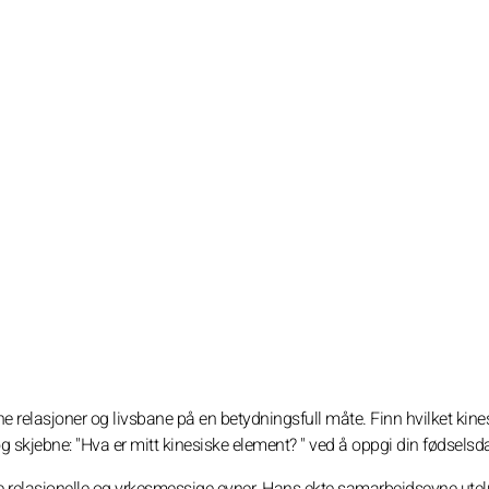
dine relasjoner og livsbane på en betydningsfull måte. Finn hvilket kine
g skjebne: "Hva er mitt kinesiske element? " ved å oppgi din fødselsd
store relasjonelle og yrkesmessige evner. Hans ekte samarbeidsevne ute