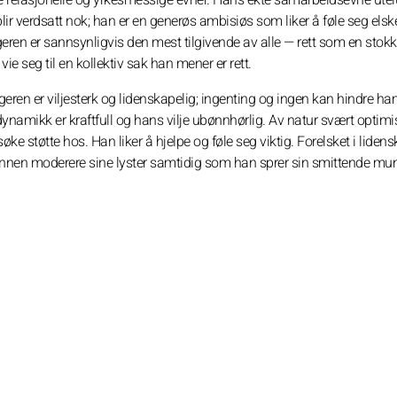
lir verdsatt nok; han er en generøs ambisiøs som liker å føle seg elske
eren er sannsynligvis den mest tilgivende av alle — rett som en stokk
ie seg til en kollektiv sak han mener er rett.
igeren er viljesterk og lidenskapelig; ingenting og ingen kan hindre h
ynamikk er kraftfull og hans vilje ubønnhørlig. Av natur svært optimis
e støtte hos. Han liker å hjelpe og føle seg viktig. Forelsket i liden
il annen moderere sine lyster samtidig som han sprer sin smittende munt