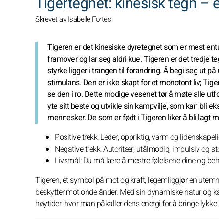
Tigertegnet: kinesisk tegn – 
Skrevet av Isabelle Fortes
Tigeren er det kinesiske dyretegnet som er mest entusi
framover og lar seg aldri kue. Tigeren er det tredje t
styrke ligger i trangen til forandring. Å begi seg ut p
stimulans. Den er ikke skapt for et monotont liv; Tiger
se den i ro. Dette modige vesenet tør å møte alle utfo
yte sitt beste og utvikle sin kampvilje, som kan bli ek
mennesker. De som er født i Tigeren liker å bli lagt me
Positive trekk: Leder, oppriktig, varm og lidenskapel
Negative trekk: Autoritær, utålmodig, impulsiv og sto
Livsmål: Du må lære å mestre følelsene dine og beh
Tigeren, et symbol på mot og kraft, legemliggjør en utemmet
beskytter mot onde ånder. Med sin dynamiske natur og ka
høytider, hvor man påkaller dens energi for å bringe lykke