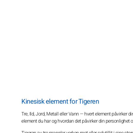
Kinesisk element for Tigeren
Tre, Ild, Jord, Metall eller Vann — hvert element påvirker 
element du har og hvordan det påvirker din personlighet o
Tigeren av tre mangler verken mot eller selvtillit i sine 