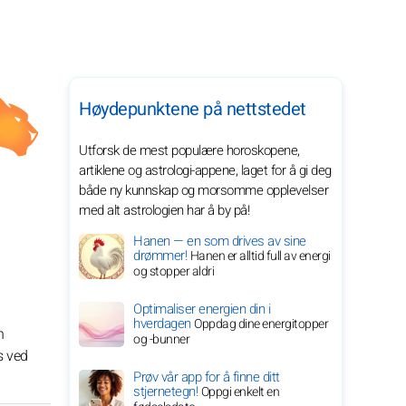
Høydepunktene på nettstedet
Utforsk de mest populære horoskopene,
artiklene og astrologi-appene, laget for å gi deg
både ny kunnskap og morsomme opplevelser
med alt astrologien har å by på!
Hanen — en som drives av sine
drømmer!
Hanen er alltid full av energi
og stopper aldri
Optimaliser energien din i
hverdagen
Oppdag dine energitopper
n
og -bunner
s ved
Prøv vår app for å finne ditt
stjernetegn!
Oppgi enkelt en