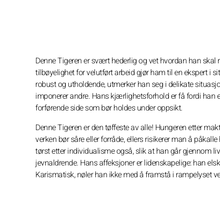
Denne Tigeren er svært hederlig og vet hvordan han skal
tilbøyelighet for velutført arbeid gjør ham til en ekspert i s
robust og utholdende, utmerker han seg i delikate situasj
imponerer andre. Hans kjærlighetsforhold er få fordi han er 
forførende side som bør holdes under oppsikt.
Denne Tigeren er den tøffeste av alle! Hungeren etter m
verken bør såre eller forråde, ellers risikerer man å påka
tørst etter individualisme også, slik at han går gjennom liv
jevnaldrende. Hans affeksjoner er lidenskapelige: han elsker
Karismatisk, nøler han ikke med å framstå i rampelyset ved