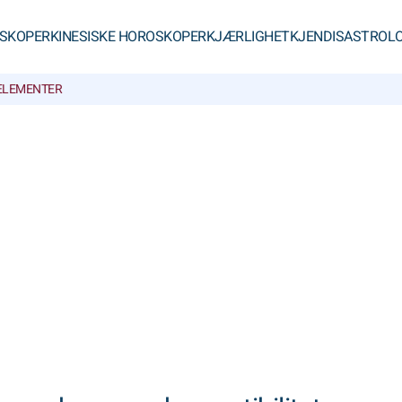
SKOPER
KINESISKE HOROSKOPER
KJÆRLIGHET
KJENDISASTROLO
 ELEMENTER