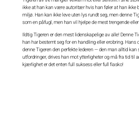
ikke at han kan være autoritær hvis han føler at han ikke b
miljø. Han kan ikke leve uten lys rundt seg, men denne Tig
som en påfugl, men han vil hjelpe de mest trengende eller v
Ildtig Tigeren er den mest lidenskapelige av alle! Denne T
han har bestemt seg for en handling eller erobring. Hans d
denne Tigeren den perfekte lederen — den man alltid kan søk
utfordringer, drives han mot ytterligheter og må fra tid t
kjærlighet er det enten full suksess eller full fiasko!