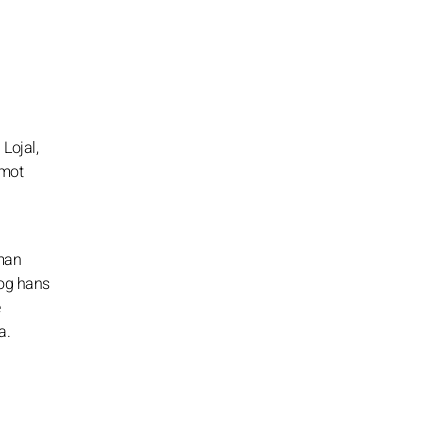
 Lojal,
 mot
 man
 og hans
e
a.