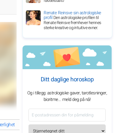
fødselsdato
Renate Reinsve sin astrologiske
profil
Den astrologiske profilen til
Renate Reinsve fremhever hennes
sterke kreative og intuitive evner.
Ditt daglige horoskop
Og i tillegg: astrologiske gaver, tarotlesninger,
bioritme... meld deg på nå!
ærlighet
Tigeren på jobben
Tigeren og økonomi
Tigeren i fami