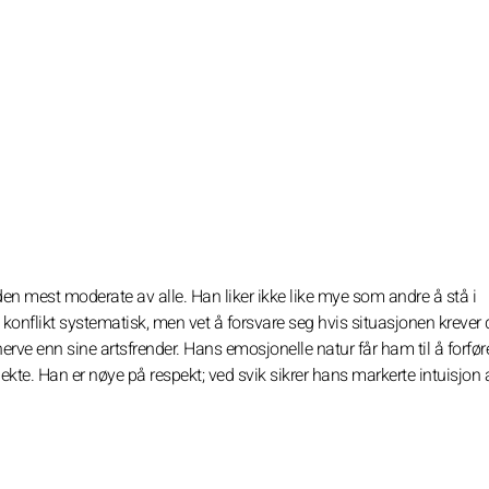
en mest moderate av alle. Han liker ikke like mye som andre å stå i
 konflikt systematisk, men vet å forsvare seg hvis situasjonen krever d
nerve enn sine artsfrender. Hans emosjonelle natur får ham til å forfø
te. Han er nøye på respekt; ved svik sikrer hans markerte intuisjon 