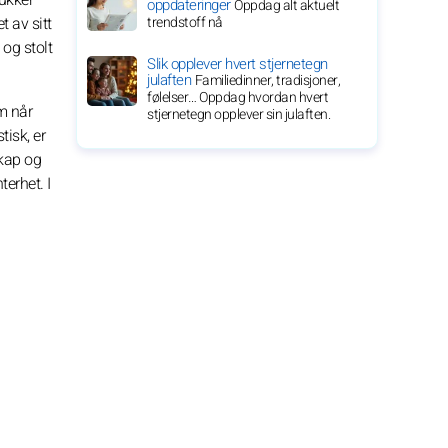
oppdateringer
Oppdag alt aktuelt
t av sitt
trendstoff nå
 og stolt
Slik opplever hvert stjernetegn
julaften
Familiedinner, tradisjoner,
følelser… Oppdag hvordan hvert
am når
stjernetegn opplever sin julaften.
tisk, er
skap og
erhet. I