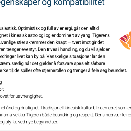
egenskaper og kompatibilitet
astisk. Optimistisk og full av energi, går den alltid
egnet i kinesisk astrologi og er dominert av yang. Tigerens
å uvanlige stier skremmer den knapt — tvert imot gir det
en trenger eventyr. Den trives i handling, og du vil sjelden
rdringer livet kan by på. Vanskelige situasjoner lar den
strem, særlig når det gjelder å forsvare spesielt sårbare
rke til; de spiller ofte stjernerollen og trenger å føle seg beundret.
ig
lt
ovet for uavhengighet.
 ånd og dristighet. I tradisjonell kinesisk kultur blir den æret som e
risma vekker Tigeren både beundring og respekt. Dens nærvær feire
 og styrke ved nye begynnelser.