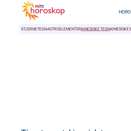
HORO
STJERNETEGN
ASTROELEMENTER
KINESISKE TEGN
KINESISKE