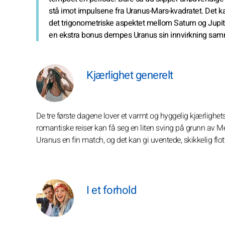
stå imot impulsene fra Uranus-Mars-kvadratet. Det kan 
det trigonometriske aspektet mellom Saturn og Jupiter
en ekstra bonus dempes Uranus sin innvirkning samm
Kjærlighet generelt
De tre første dagene lover et varmt og hyggelig kjærlighet
romantiske reiser kan få seg en liten sving på grunn av 
Uranus en fin match, og det kan gi uventede, skikkelig flot
I et forhold