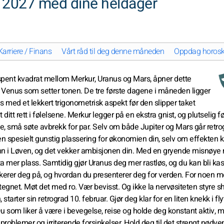
r 2027 med dine heldager
Karriere / Finans
Vårt råd til deg denne måneden
Oppdag horoskop
anspent kvadrat mellom Merkur, Uranus og Mars, åpner dette
ig Venus som setter tonen. De tre første dagene i måneden ligger
s med et lekkert trigonometrisk aspekt før den slipper taket
ditt rett i følelsene. Merkur legger på en ekstra gnist, og plutselig fø
e, små søte avbrekk for par. Selv om både Jupiter og Mars går retro
er en spesielt gunstig plassering for økonomien din, selv om effekten 
 inn i Løven, og det vekker ambisjonen din. Med en gryende misnøy
ta mer plass. Samtidig gjør Uranus deg mer rastløs, og du kan bli kast
rkerer deg på, og hvordan du presenterer deg for verden. For noen 
i tegnet. Møt det med ro. Vær bevisst. Og ikke la nervøsiteten styre s
tarter sin retrograd 10. februar. Gjør deg klar for en liten knekk i fly
u som liker å være i bevegelse, reise og holde deg konstant aktiv, 
roblemer og irriterende forsinkelser. Hold deg til det strengt nødve