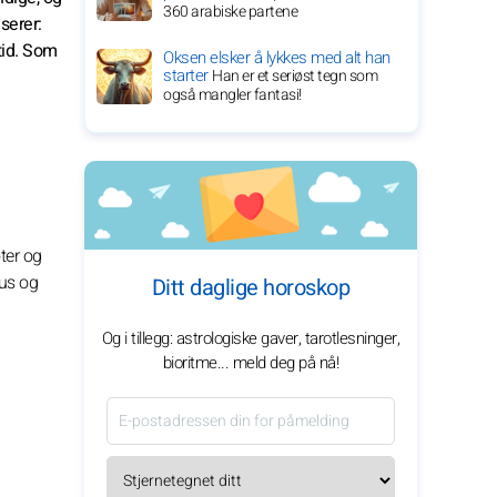
360 arabiske partene
serer:
tid. Som
Oksen elsker å lykkes med alt han
starter
Han er et seriøst tegn som
også mangler fantasi!
ter og
nus og
Ditt daglige horoskop
Og i tillegg: astrologiske gaver, tarotlesninger,
bioritme... meld deg på nå!