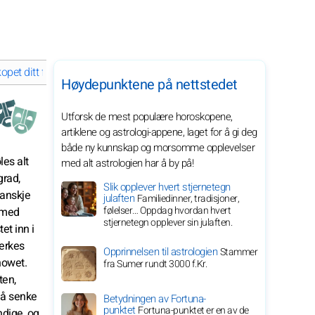
et ditt for februar 2027 for stjernetegnet ditt
Høydepunktene på nettstedet
Utforsk de mest populære horoskopene,
artiklene og astrologi-appene, laget for å gi deg
både ny kunnskap og morsomme opplevelser
les alt
med alt astrologien har å by på!
grad,
Slik opplever hvert stjernetegn
kanskje
julaften
Familiedinner, tradisjoner,
følelser… Oppdag hvordan hvert
e med
stjernetegn opplever sin julaften.
et inn i
merkes
Opprinnelsen til astrologien
Stammer
howet.
fra Sumer rundt 3000 f.Kr.
ten,
må senke
Betydningen av Fortuna-
punktet
Fortuna-punktet er en av de
ndige, og