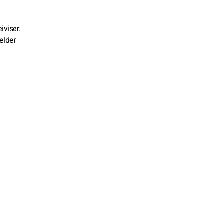
iviser.
elder