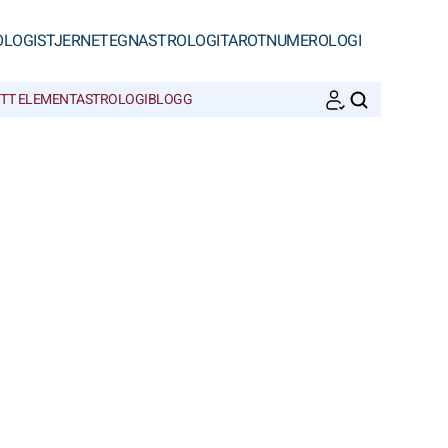
OLOGI
STJERNETEGN
ASTROLOGI
TAROT
NUMEROLOGI
ITT ELEMENT
ASTROLOGIBLOGG
SØK