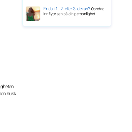
Er du i 1., 2. eller 3. dekan?
Oppdag
innflytelsen på din personlighet
igheten
 men husk