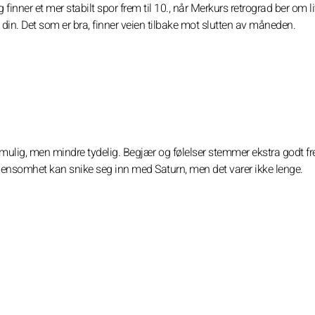
g finner et mer stabilt spor frem til 10., når Merkurs retrograd ber om l
 din. Det som er bra, finner veien tilbake mot slutten av måneden.
 umulig, men mindre tydelig. Begjær og følelser stemmer ekstra godt fre
itt ensomhet kan snike seg inn med Saturn, men det varer ikke lenge.