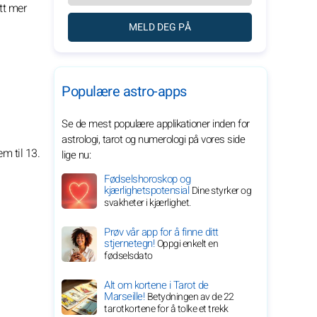
itt mer
MELD DEG PÅ
Populære astro-apps
Se de mest populære applikationer inden for
astrologi, tarot og numerologi på vores side
m til 13.
lige nu:
Fødselshoroskop og
kjærlighetspotensial
Dine styrker og
svakheter i kjærlighet.
Prøv vår app for å finne ditt
stjernetegn!
Oppgi enkelt en
fødselsdato
Alt om kortene i Tarot de
Marseille!
Betydningen av de 22
tarotkortene for å tolke et trekk