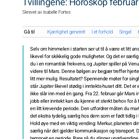
Tvillingene: Horoskop februa
Skrevet av Isabelle Fortes
Gå til
Kjærlighet generelt
I et forhold
Singel
Selv om himmelen i starten ser ut til å være et litt 
likevel for skikkelig gode muligheter. Og det er særl
du i en romantisk frekvens, og Jupiter spiller på Venu
videre til Mars. Denne bølgen av begjær treffer hjertet 
litt mer mulig. Resultatet? Spennende møter for singl
står Jupiter likevel stødig i inntekts-huset ditt. Det 
ikke slår inn med én gang. Fra 22. februar går Mars
jobb eller inntekt kan du kjenne et sterkt behov for å 
en litt krevende periode. Den utfordrer måten du ma
det ekstra tydelig, særlig hos dem som er født tidlig 
Hold øye med en viktig vending: Merkur, planeten din, s
særlig når det gjelder kommunikasjon og transport. D
tempoet en periode. Bare så du slipper unødvendige p