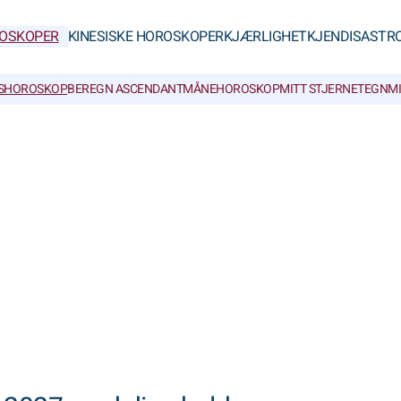
OSKOPER
KINESISKE HOROSKOPER
KJÆRLIGHET
KJENDISASTR
SHOROSKOP
BEREGN ASCENDANT
MÅNEHOROSKOP
MITT STJERNETEGN
M