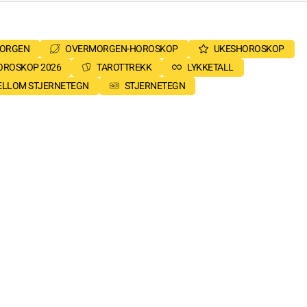
MORGEN
OVERMORGEN-HOROSKOP
UKESHOROSKOP
OROSKOP 2026
TAROTTREKK
LYKKETALL
MELLOM STJERNETEGN
STJERNETEGN