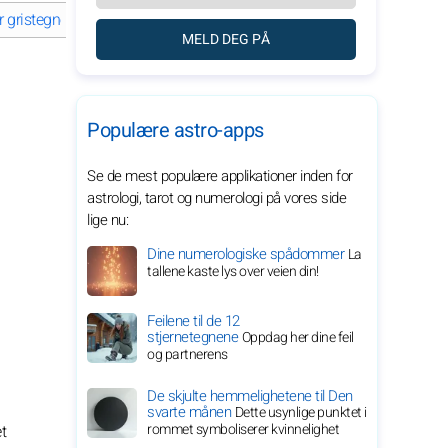
r gristegnet
Grisen på jobben
Grisen og økonomi
Grisen i fam
MELD DEG PÅ
Populære astro-apps
Se de mest populære applikationer inden for
astrologi, tarot og numerologi på vores side
lige nu:
Dine numerologiske spådommer
La
tallene kaste lys over veien din!
Feilene til de 12
stjernetegnene
Oppdag her dine feil
og partnerens
De skjulte hemmelighetene til Den
svarte månen
Dette usynlige punktet i
rommet symboliserer kvinnelighet
t