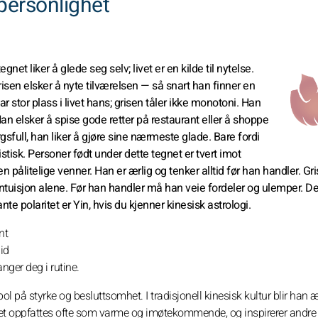
personlighet
net liker å glede seg selv; livet er en kilde til nytelse.
Grisen elsker å nyte tilværelsen — så snart han finner en
har stor plass i livet hans; grisen tåler ikke monotoni. Han
 Han elsker å spise gode retter på restaurant eller å shoppe
rgsfull, han liker å gjøre sine nærmeste glade. Bare fordi
oistisk. Personer født under dette tegnet er tvert imot
pålitelige venner. Han er ærlig og tenker alltid før han handler. Gri
 intuisjon alene. Før han handler må han veie fordeler og ulemper. 
e polaritet er Yin, hvis du kjenner kinesisk astrologi.
nt
gid
nger deg i rutine.
l på styrke og besluttsomhet. I tradisjonell kinesisk kultur blir han æ
gnet oppfattes ofte som varme og imøtekommende, og inspirerer andre t