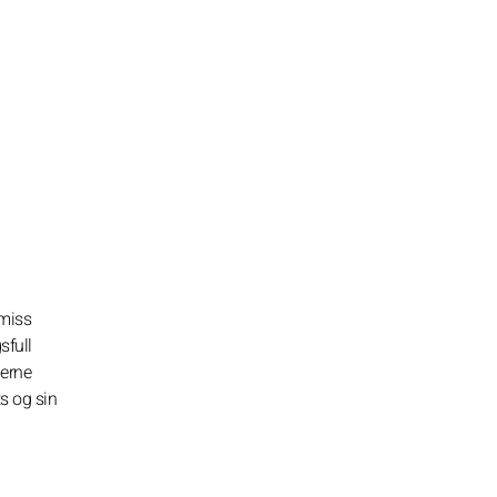
omiss
sfull
jerne
s og sin