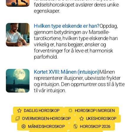
fødselshoroskopet avslører deres unike
egenskaper.
Hvilken type elskende er han?
Oppdag,
gjennom betydningen av Marseille-
tarotkortene, hvilken type elskende han
virkelig er, hans begjær, ønsker og
forventninger for å leve et harmonisk
parforhold.
Kortet XVIII: Månen (intuisjon)
Månen
representerer illusjoner, ubevisste frykter
og intuisjon. Den oppmuntrer oss til å lytte
til vår intuisjon.
DAGLIG HOROSKOP
HOROSKOP I MORGEN
OVERMORGEN-HOROSKOP
UKESHOROSKOP
MÅNEDSHOROSKOP
HOROSKOP 2026