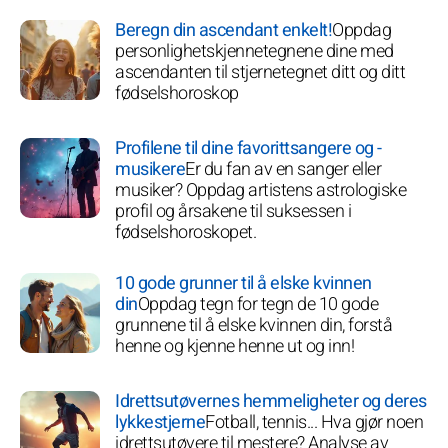
Beregn din ascendant enkelt!
Oppdag
personlighetskjennetegnene dine med
ascendanten til stjernetegnet ditt og ditt
fødselshoroskop
Profilene til dine favorittsangere og -
musikere
Er du fan av en sanger eller
musiker? Oppdag artistens astrologiske
profil og årsakene til suksessen i
fødselshoroskopet.
10 gode grunner til å elske kvinnen
din
Oppdag tegn for tegn de 10 gode
grunnene til å elske kvinnen din, forstå
henne og kjenne henne ut og inn!
Idrettsutøvernes hemmeligheter og deres
lykkestjerne
Fotball, tennis... Hva gjør noen
idrettsutøvere til mestere? Analyse av