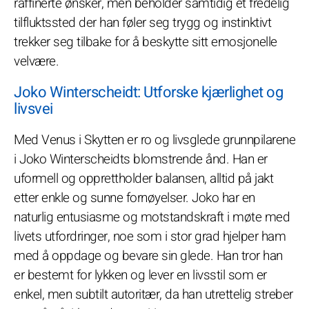
raffinerte ønsker, men beholder samtidig et fredelig
tilfluktssted der han føler seg trygg og instinktivt
trekker seg tilbake for å beskytte sitt emosjonelle
velvære.
Joko Winterscheidt: Utforske kjærlighet og
livsvei
Med Venus i Skytten er ro og livsglede grunnpilarene
i Joko Winterscheidts blomstrende ånd. Han er
uformell og opprettholder balansen, alltid på jakt
etter enkle og sunne fornøyelser. Joko har en
naturlig entusiasme og motstandskraft i møte med
livets utfordringer, noe som i stor grad hjelper ham
med å oppdage og bevare sin glede. Han tror han
er bestemt for lykken og lever en livsstil som er
enkel, men subtilt autoritær, da han utrettelig streber