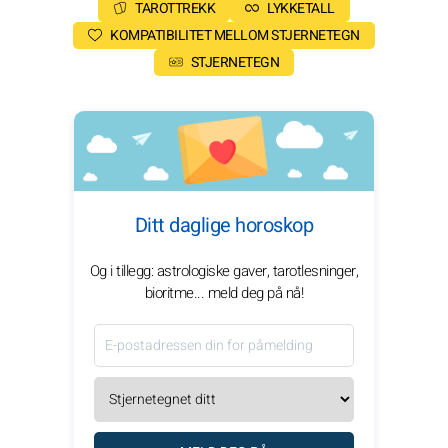
TAROTTREKK
LYKKETALL
KOMPATIBILITET MELLOM STJERNETEGN
STJERNETEGN
Ditt daglige horoskop
Og i tillegg: astrologiske gaver, tarotlesninger,
bioritme... meld deg på nå!