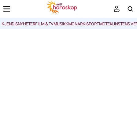
KJENDISNYHETER
FILM & TV
MUSIKK
MONARKI
SPORT
MOTE
KUNSTENS VE