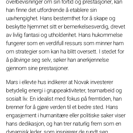
overbevisninger om sin fortid og prestasjoner, kan
han finne det utfordrende å etablere sin
uavhengighet. Hans bestemthet for å skape og
beskytte hjemmet sitt er bemerkelsesverdig, drevet
av livlig fantasi og utholdenhet. Hans hukommelse
fungerer som en verdifull ressurs som minner ham
om strategier som kan ha blitt oversett. I stedet for
å påtvinge seg selv, søker han anerkjennelse
gjennom sine prestasjoner.
Mars i ellevte hus indikerer at Novak investerer
betydelig energi i gruppeaktiviteter, teamarbeid og
sosialt liv. En idealist med fokus på fremtiden, han
brenner for å gjøre verden til et bedre sted. Hans
engasjement i humanitære eller politiske saker viser
hans dedikasjon, og han trer naturlig frem som en
dynamisk leder, som inspirerer de rundt seg.