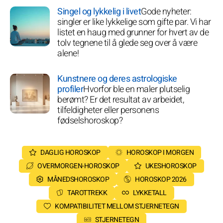
Singel og lykkelig i livet
Gode nyheter:
singler er like lykkelige som gifte par. Vi har
listet en haug med grunner for hvert av de
tolv tegnene til å glede seg over å være
alene!
Kunstnere og deres astrologiske
profiler
Hvorfor ble en maler plutselig
berømt? Er det resultat av arbeidet,
tilfeldigheter eller personens
fødselshoroskop?
DAGLIG HOROSKOP
HOROSKOP I MORGEN
OVERMORGEN-HOROSKOP
UKESHOROSKOP
MÅNEDSHOROSKOP
HOROSKOP 2026
TAROTTREKK
LYKKETALL
KOMPATIBILITET MELLOM STJERNETEGN
STJERNETEGN