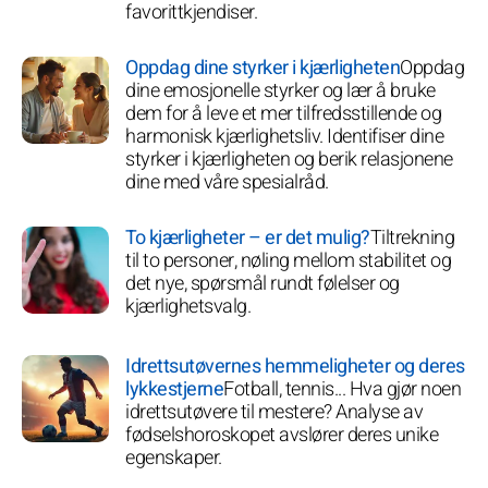
favorittkjendiser.
Oppdag dine styrker i kjærligheten
Oppdag
dine emosjonelle styrker og lær å bruke
dem for å leve et mer tilfredsstillende og
harmonisk kjærlighetsliv. Identifiser dine
styrker i kjærligheten og berik relasjonene
dine med våre spesialråd.
To kjærligheter – er det mulig?
Tiltrekning
til to personer, nøling mellom stabilitet og
det nye, spørsmål rundt følelser og
kjærlighetsvalg.
Idrettsutøvernes hemmeligheter og deres
lykkestjerne
Fotball, tennis... Hva gjør noen
idrettsutøvere til mestere? Analyse av
fødselshoroskopet avslører deres unike
egenskaper.