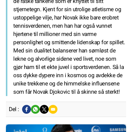
de raske tankene som er knyttet til sitt
stjernetegn. Kjent for sin utrolige atletisme og
ustoppelige vilje, har Novak ikke bare erobret
tennisverdenen, men han har også vunnet
hjertene til millioner med sin varme
personlighet og smittende lidenskap for spillet.
Med sin dualitet balanserer han sømløst de
lekne og alvorlige sidene ved livet, noe som
gjør ham til et ekte juvel i sportsverdenen. Så la
oss dykke dypere inn i kosmos og avdekke de
unike trekkene og de himmelske influensene
som får Novak Djokovic til å skinne så sterkt!
Del :