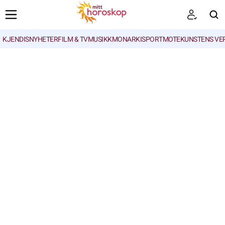
KJENDISNYHETER
FILM & TV
MUSIKK
MONARKI
SPORT
MOTE
KUNSTENS VE