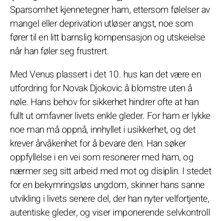
Sparsomhet kjennetegner ham, ettersom følelser av
mangel eller deprivation utløser angst, noe som
fører til en litt barnslig kompensasjon og utskeielse
når han føler seg frustrert.
Med Venus plassert i det 10. hus kan det være en
utfordring for Novak Djokovic å blomstre uten å
nøle. Hans behov for sikkerhet hindrer ofte at han
fullt ut omfavner livets enkle gleder. For ham er lykke
noe man må oppnå, innhyllet i usikkerhet, og det
krever årvåkenhet for å bevare den. Han søker
oppfyllelse i en vei som resonerer med ham, og
nærmer seg sitt arbeid med mot og disiplin. I stedet
for en bekymringsløs ungdom, skinner hans sanne
utvikling i livets senere del, der han nyter velfortjente,
autentiske gleder, og viser imponerende selvkontroll