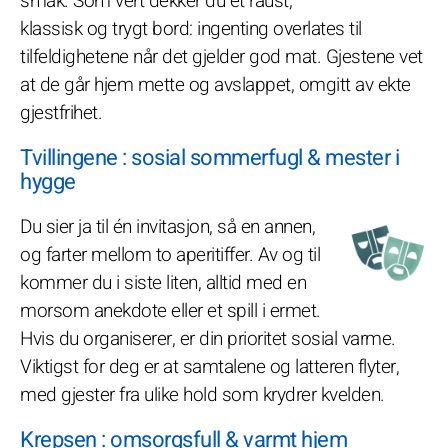
smak. Som vert dekker du et raust,
klassisk og trygt bord: ingenting overlates til
tilfeldighetene når det gjelder god mat. Gjestene vet
at de går hjem mette og avslappet, omgitt av ekte
gjestfrihet.
Tvillingene : sosial sommerfugl & mester i
hygge
Du sier ja til én invitasjon, så en annen,
og farter mellom to aperitiffer. Av og til
kommer du i siste liten, alltid med en
morsom anekdote eller et spill i ermet.
Hvis du organiserer, er din prioritet sosial varme.
Viktigst for deg er at samtalene og latteren flyter,
med gjester fra ulike hold som krydrer kvelden.
Krepsen : omsorgsfull & varmt hjem