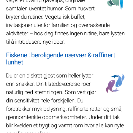
våge: et uvanlig gavetips, originale
samtaler, uventet humor. Som husvert
bryter du rutiner. Vegetarisk buffet,
invitasjoner utenfor familien og overraskende
aktiviteter – hos deg finnes ingen rutine, bare lysten
til å introdusere nye ideer.
Fiskene : beroligende nærvær & raffinert
lunhet
Du er en diskret gjest som heller lytter
enn snakker. Din tilstedeværelse roer
naturlig ned stemningen. Som vert gjør
din sensitivitet hele forskjellen. Du
foretrekker myk belysning, raffinerte retter og små,
gjennomtenkte oppmerksomheter. Under ditt tak
blir kvelden et trygt og varmt rom hvor alle kan nyte