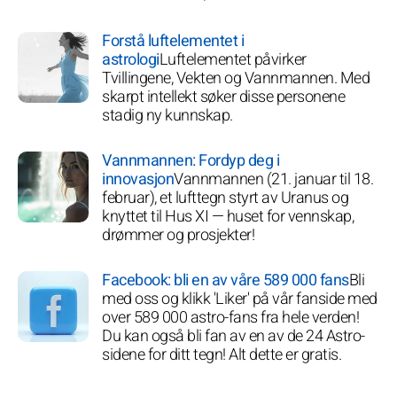
Forstå luftelementet i
astrologi
Luftelementet påvirker
Tvillingene, Vekten og Vannmannen. Med
skarpt intellekt søker disse personene
stadig ny kunnskap.
Vannmannen: Fordyp deg i
innovasjon
Vannmannen (21. januar til 18.
februar), et lufttegn styrt av Uranus og
knyttet til Hus XI — huset for vennskap,
drømmer og prosjekter!
Facebook: bli en av våre 589 000 fans
Bli
med oss og klikk 'Liker' på vår fanside med
over 589 000 astro-fans fra hele verden!
Du kan også bli fan av en av de 24 Astro-
sidene for ditt tegn! Alt dette er gratis.