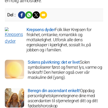
en rolig atmosfære.
Del :
Krepsens dyder
Folk liker Krepsen for
friskhet, omtanke, romantikk og
mottakelighet. Utforsk alle dens
egenskaper i kjærlighet, sosialt liv, på
jobben og i familien.
Solens påvirkning: det er livet
Solen
symboliserer først og fremst lys, varme og
livskraft! Den hersker også over vår
maskuline del (yang).
Beregn din ascendant enkelt!
Oppdag
personlighetskjennetegnene dine med
ascendanten til stjernetegnet ditt og ditt
fødselshoroskop