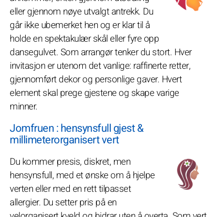
eller gjennom nøye utvalgt antrekk. Du
går ikke ubemerket hen og er klar til å
holde en spektakulær skål eller fyre opp
dansegulvet. Som arrangør tenker du stort. Hver
invitasjon er utenom det vanlige: raffinerte retter,
gjennomført dekor og personlige gaver. Hvert
element skal prege gjestene og skape varige
minner.
Jomfruen : hensynsfull gjest &
millimeterorganisert vert
Du kommer presis, diskret, men
hensynsfull, med et ønske om å hjelpe
verten eller med en rett tilpasset
allergier. Du setter pris på en
velorganisert kveld og bidrar uten å overta. Som vert