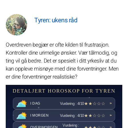
Tyren: ukens råd
Overdreven begjær er ofte kilden til frustrasjon.
Kontroller dine urimelige ønsker. Vær tålmodig, og
ting vil gå bedre. Det er spesielt i ditt yrkesliv at du
kan oppleve misnøye med dine forventninger. Men
er dine forventninger realistiske?
DETALJERT HOROSKOP FOR TYREN
★★☆☆☆
Vurdering : 4/10
I DAG
>
★★☆☆☆
Vurdering : 4/10
I MORGEN
>
Vurdering :
★★★☆☆
OVERIMORGEN
>