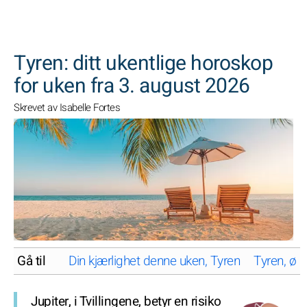
SØK
Tyren: ditt ukentlige horoskop
for uken fra 3. august 2026
Skrevet av Isabelle Fortes
Gå til
Din kjærlighet denne uken, Tyren
Tyren, øk
Jupiter, i Tvillingene, betyr en risiko