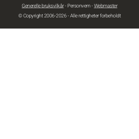
Generelle bruksvilkår
-
Personvern
-
Webmaster
© Copyright 2006-2026 - Alle rettigheter forbeholdt