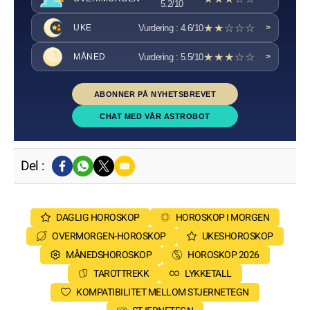
5.2/10
★★☆☆☆
Vurdering : 4.6/10
UKE
>
★★★☆☆
Vurdering : 5.5/10
MÅNED
>
ABONNER PÅ NYHETSBREVET
CHAT MED VÅR ASTROBOT
Del :
DAGLIG HOROSKOP
HOROSKOP I MORGEN
OVERMORGEN-HOROSKOP
UKESHOROSKOP
MÅNEDSHOROSKOP
HOROSKOP 2026
TAROTTREKK
LYKKETALL
KOMPATIBILITET MELLOM STJERNETEGN