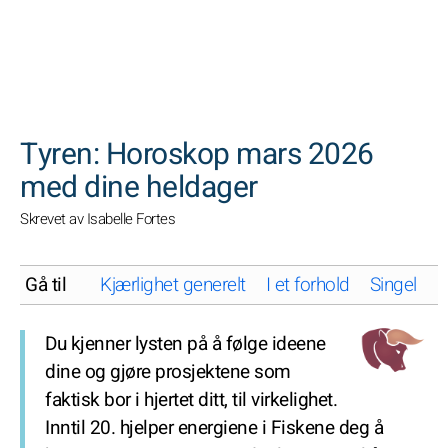
SØK
Tyren: Horoskop mars 2026
med dine heldager
Skrevet av Isabelle Fortes
Gå til
Kjærlighet generelt
I et forhold
Singel
K
Du kjenner lysten på å følge ideene
dine og gjøre prosjektene som
faktisk bor i hjertet ditt, til virkelighet.
Inntil 20. hjelper energiene i Fiskene deg å