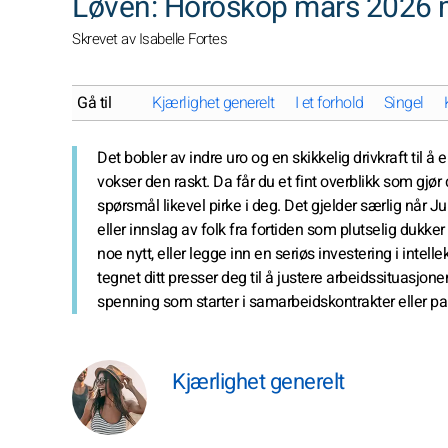
Løven: Horoskop mars 2026 
Skrevet av Isabelle Fortes
Gå til
Kjærlighet generelt
I et forhold
Singel
Det bobler av indre uro og en skikkelig drivkraft til å
vokser den raskt. Da får du et fint overblikk som gjør
spørsmål likevel pirke i deg. Det gjelder særlig når J
eller innslag av folk fra fortiden som plutselig dukker
noe nytt, eller legge inn en seriøs investering i inte
tegnet ditt presser deg til å justere arbeidssituasjone
spenning som starter i samarbeidskontrakter eller partn
Kjærlighet generelt