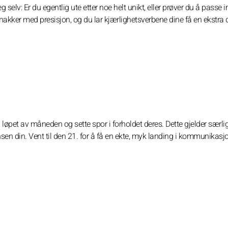
elv: Er du egentlig ute etter noe helt unikt, eller prøver du å passe i
akker med presisjon, og du lar kjærlighetsverbene dine få en ekstra
løpet av måneden og sette spor i forholdet deres. Dette gjelder særli
sen din. Vent til den 21. for å få en ekte, myk landing i kommunikasj