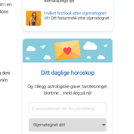
lidenskapelige sjel.
nn i en
 dose
Hvilket festlook etter stjernetegnet
ditt
Ditt festantrekk etter stjernetegnet
Ditt daglige horoskop
g dere
onen
Og i tillegg: astrologiske gaver, tarotlesninger,
bioritme... meld deg på nå!