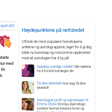
et ditt for mars 2026 for stjernetegnet ditt
Høydepunktene på nettstedet
Utforsk de mest populære horoskopene,
artiklene og astrologi-appene, laget for å gi deg
både ny kunnskap og morsomme opplevelser
starte
med alt astrologien har å by på!
ratur med
Oppdag uvanlige orakler!
Alle nøklene
. En
for å forstå hverdagen din
r.
Få dine lykketall!
Hver dag, få dine
lykketall!
Astrologisk profil og egenskaper til
Emma Stone
Emmas stjernetegn
avslører hennes kreative evner og