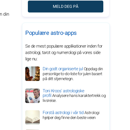
MELD DEG PÅ
n din
Populære astro-apps
Se de mest populære applikationer inden for
astrologi, tarot og numerologi på vores side
lige nu:
Din godt organiserte jul
Oppdag din
personlige to-do-liste for julen basert
på ditt stjernetegn.
Toni Kroos' astrologiske
profil
Analysere hans karaktertrekk og
livsreise.
Forstå astrologi i vår tid
Astrologi
hjelper deg finne den beste veien