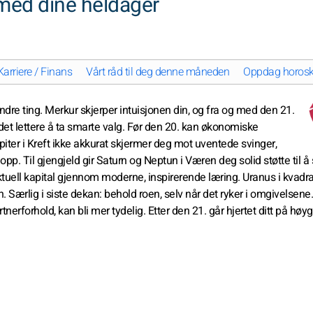
med dine heldager
Karriere / Finans
Vårt råd til deg denne måneden
Oppdag horoskop
 endre ting. Merkur skjerper intuisjonen din, og fra og med den 21.
 det lettere å ta smarte valg. Før den 20. kan økonomiske
upiter i Kreft ikke akkurat skjermer deg mot uventede svinger,
 opp. Til gjengjeld gir Saturn og Neptun i Væren deg solid støtte til å 
llektuell kapital gjennom moderne, inspirerende læring. Uranus i kvad
n. Særlig i siste dekan: behold roen, selv når det ryker i omgivelsene
erforhold, kan bli mer tydelig. Etter den 21. går hjertet ditt på høygi