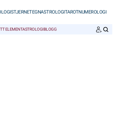
OLOGI
STJERNETEGN
ASTROLOGI
TAROT
NUMEROLOGI
ITT ELEMENT
ASTROLOGIBLOGG
SØK