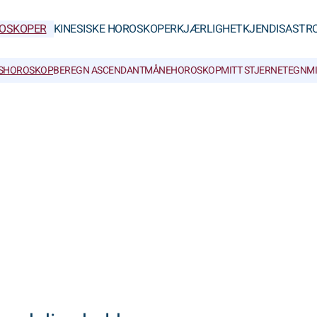
OSKOPER
KINESISKE HOROSKOPER
KJÆRLIGHET
KJENDISASTR
SHOROSKOP
BEREGN ASCENDANT
MÅNEHOROSKOP
MITT STJERNETEGN
M