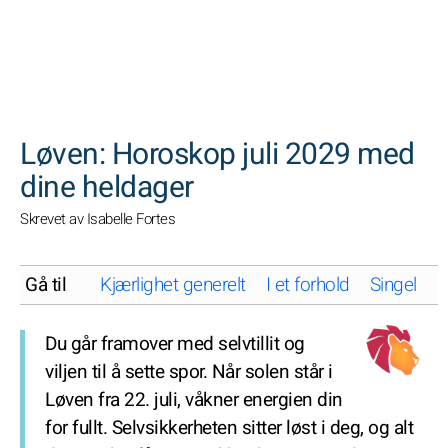
SØK
Løven: Horoskop juli 2029 med
dine heldager
Skrevet av Isabelle Fortes
Gå til
Kjærlighet generelt
I et forhold
Singel
K
Du går framover med selvtillit og
viljen til å sette spor. Når solen står i
Løven fra 22. juli, våkner energien din
for fullt. Selvsikkerheten sitter løst i deg, og alt