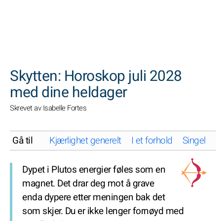
SØK
Skytten: Horoskop juli 2028
med dine heldager
Skrevet av Isabelle Fortes
Gå til
Kjærlighet generelt
I et forhold
Singel
K
Dypet i Plutos energier føles som en
magnet. Det drar deg mot å grave
enda dypere etter meningen bak det
som skjer. Du er ikke lenger fornøyd med