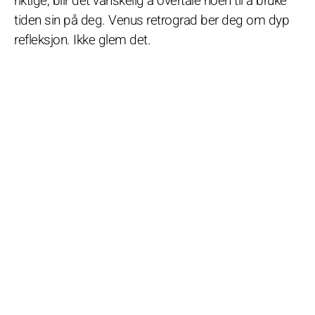
riktige, blir det vanskelig å overtale noen til å bruke
tiden sin på deg. Venus retrograd ber deg om dyp
refleksjon. Ikke glem det.