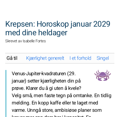
SØK
Krepsen: Horoskop januar 2029
med dine heldager
Skrevet av Isabelle Fortes
Gå til
Kjærlighet generelt
I et forhold
Singel
K
Venus-Jupiter-kvadraturen (29.
januar) setter kjærligheten din på
prøve. Klarer du å gi uten å kvele?
Velg små, men faste tegn på omtanke. En tidlig
melding. En kopp kaffe eller te laget med
varme. Unngå store, ambisiøse planer som