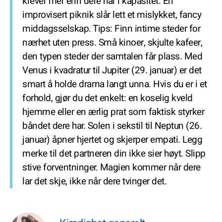
krever mer enn dere har i kapasitet. En
improvisert piknik slår lett et mislykket, fancy
middagsselskap. Tips: Finn intime steder for
nærhet uten press. Små kinoer, skjulte kafeer,
den typen steder der samtalen får plass. Med
Venus i kvadratur til Jupiter (29. januar) er det
smart å holde drama langt unna. Hvis du er i et
forhold, gjør du det enkelt: en koselig kveld
hjemme eller en ærlig prat som faktisk styrker
båndet dere har. Solen i sekstil til Neptun (26.
januar) åpner hjertet og skjerper empati. Legg
merke til det partneren din ikke sier høyt. Slipp
stive forventninger. Magien kommer når dere
lar det skje, ikke når dere tvinger det.