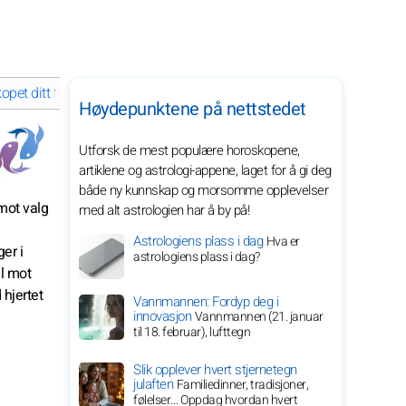
et ditt for januar 2029 for stjernetegnet ditt
Høydepunktene på nettstedet
Utforsk de mest populære horoskopene,
artiklene og astrologi-appene, laget for å gi deg
både ny kunnskap og morsomme opplevelser
 mot valg
med alt astrologien har å by på!
Astrologiens plass i dag
Hva er
er i
astrologiens plass i dag?
ll mot
 hjertet
Vannmannen: Fordyp deg i
innovasjon
Vannmannen (21. januar
til 18. februar), lufttegn
Slik opplever hvert stjernetegn
julaften
Familiedinner, tradisjoner,
følelser… Oppdag hvordan hvert