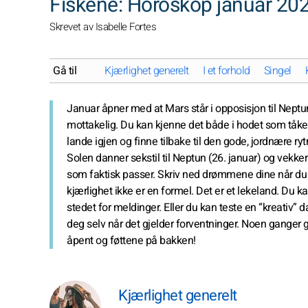
Fiskene: Horoskop januar 20
Skrevet av Isabelle Fortes
Gå til
Kjærlighet generelt
I et forhold
Singel
Januar åpner med at Mars står i opposisjon til Neptun 
mottakelig. Du kan kjenne det både i hodet som tåker s
lande igjen og finne tilbake til den gode, jordnære ryt
Solen danner sekstil til Neptun (26. januar) og vekker
som faktisk passer. Skriv ned drømmene dine når du v
kjærlighet ikke er en formel. Det er et lekeland. Du k
stedet for meldinger. Eller du kan teste en “kreativ” d
deg selv når det gjelder forventninger. Noen ganger g
åpent og føttene på bakken!
Kjærlighet generelt