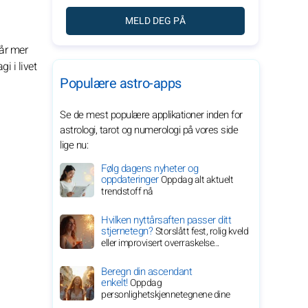
MELD DEG PÅ
tår mer
i i livet
Populære astro-apps
Se de mest populære applikationer inden for
astrologi, tarot og numerologi på vores side
lige nu:
Følg dagens nyheter og
oppdateringer
Oppdag alt aktuelt
trendstoff nå
Hvilken nyttårsaften passer ditt
stjernetegn?
Storslått fest, rolig kveld
eller improvisert overraskelse...
Beregn din ascendant
enkelt!
Oppdag
personlighetskjennetegnene dine