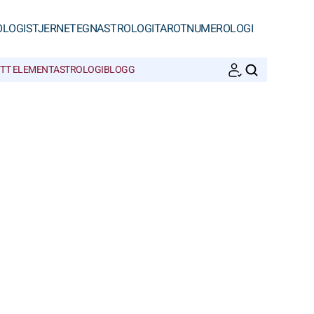
OLOGI
STJERNETEGN
ASTROLOGI
TAROT
NUMEROLOGI
ITT ELEMENT
ASTROLOGIBLOGG
SØK