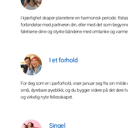
I kjærlighet skaper planetene en harmonisk periode. Rela
forbindelse med partneren din, eller med det som begynner å
følelsene dine og styrke båndene med omtanke og varme
I et forhold
For deg som er i parforhold, viser januar seg fra sin mild
små, dyrebare øyeblikk, og du bygger videre på det dere h
og virkelig nyte fellesskapet.
Singel