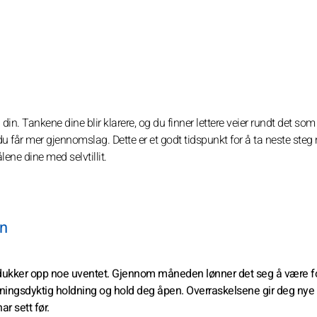
 Tankene dine blir klarere, og du finner lettere veier rundt det som
t du får mer gjennomslag. Dette er et godt tidspunkt for å ta neste ste
ene dine med selvtillit.
en
 dukker opp noe uventet. Gjennom måneden lønner det seg å være f
ningsdyktig holdning og hold deg åpen. Overraskelsene gir deg nye
r sett før.