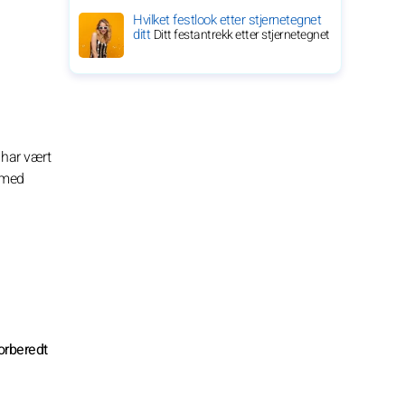
Hvilket festlook etter stjernetegnet
ditt
Ditt festantrekk etter stjernetegnet
 har vært
g med
orberedt