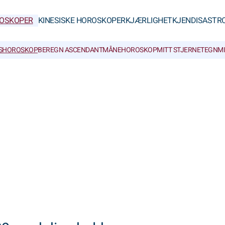
OSKOPER
KINESISKE HOROSKOPER
KJÆRLIGHET
KJENDISASTR
SHOROSKOP
BEREGN ASCENDANT
MÅNEHOROSKOP
MITT STJERNETEGN
M