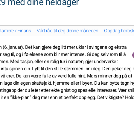
29 med dine heldager
Karriere / Finans
Vårt råd til deg denne måneden
Oppdag horoskop
(6. januar). Det kan gjøre deg litt mer uklar i svingene og ekstra
eg til, og i følelsene som blir mer intense. Gi deg selv rom til å
men. Meditasjon, eller en rolig tur i naturen, gjør underverker.
 intuisjonen din. Lytt til den stille stemmen inni deg. Den peker deg
åkner. De kan være fulle av verdifulle hint. Mars minner deg på at
an lage din egen skattejakt, hjemme eller i byen. Du kan bytte tegning
atingapp der du leter etter ekte gnist og spesielle interesser. Vær sni
ir en “ikke-plan” deg mer enn et perfekt opplegg. Det viktigste? Hold