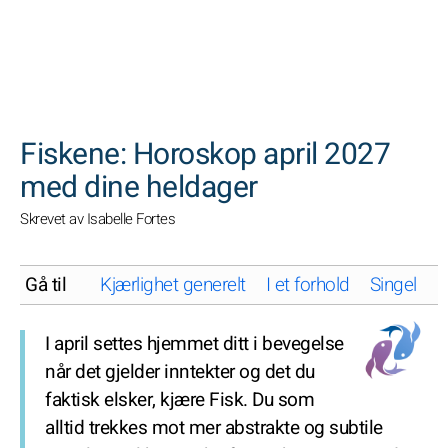
SØK
Fiskene: Horoskop april 2027
med dine heldager
Skrevet av Isabelle Fortes
Gå til
Kjærlighet generelt
I et forhold
Singel
K
I april settes hjemmet ditt i bevegelse
når det gjelder inntekter og det du
faktisk elsker, kjære Fisk. Du som
alltid trekkes mot mer abstrakte og subtile