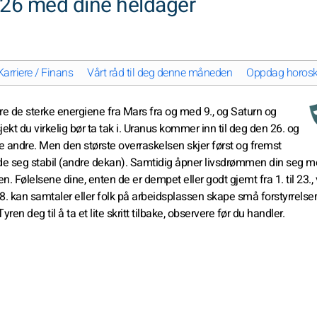
2026 med dine heldager
Karriere / Finans
Vårt råd til deg denne måneden
Oppdag horoskop
re de sterke energiene fra Mars fra og med 9., og Saturn og
t du virkelig bør ta tak i. Uranus kommer inn til deg den 26. og
ke andre. Men den største overraskelsen skjer først og fremst
lde seg stabil (andre dekan). Samtidig åpner livsdrømmen din seg m
. Følelsene dine, enten de er dempet eller godt gjemt fra 1. til 23.,
til 8. kan samtaler eller folk på arbeidsplassen skape små forstyrrelser
Tyren deg til å ta et lite skritt tilbake, observere før du handler.