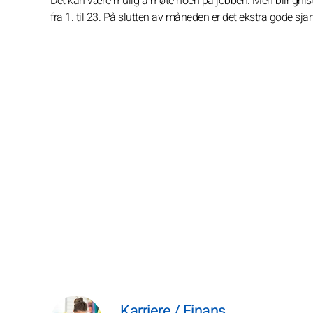
Det kan være mulig å møte noen på jobben. Men blir gnist
fra 1. til 23. På slutten av måneden er det ekstra gode sja
Karriere / Finans