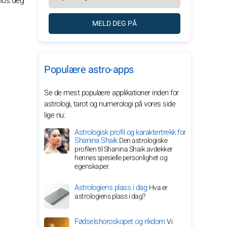
 hos deg
MELD DEG PÅ
Populære astro-apps
Se de mest populære applikationer inden for
astrologi, tarot og numerologi på vores side
lige nu:
Astrologisk profil og karaktertrekk for
Shanina Shaik
Den astrologiske
profilen til Shanina Shaik avdekker
hennes spesielle personlighet og
egenskaper.
Astrologiens plass i dag
Hva er
astrologiens plass i dag?
Fødselshoroskopet og rikdom
Vi