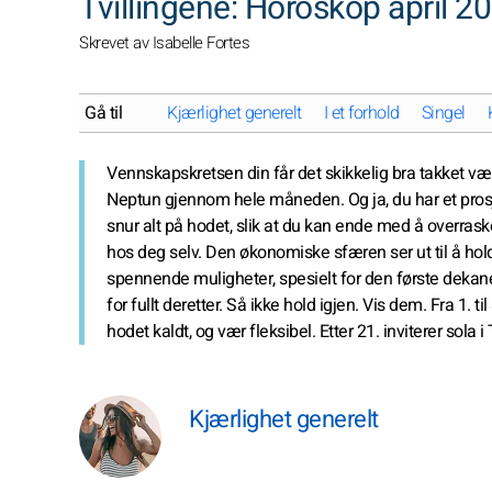
Tvillingene: Horoskop april 
Skrevet av Isabelle Fortes
Gå til
Kjærlighet generelt
I et forhold
Singel
Vennskapskretsen din får det skikkelig bra takket væ
Neptun gjennom hele måneden. Og ja, du har et prosjek
snur alt på hodet, slik at du kan ende med å overras
hos deg selv. Den økonomiske sfæren ser ut til å ho
spennende muligheter, spesielt for den første dekanen
for fullt deretter. Så ikke hold igjen. Vis dem. Fra 1. 
hodet kaldt, og vær fleksibel. Etter 21. inviterer sola i 
Kjærlighet generelt