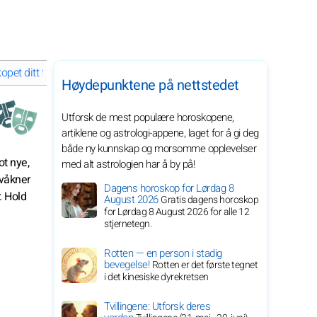
et ditt for april 2026 for stjernetegnet ditt
Høydepunktene på nettstedet
Utforsk de mest populære horoskopene,
artiklene og astrologi-appene, laget for å gi deg
både ny kunnskap og morsomme opplevelser
ot nye,
med alt astrologien har å by på!
 våkner
Dagens horoskop for Lørdag 8
. Hold
August 2026
Gratis dagens horoskop
for Lørdag 8 August 2026 for alle 12
stjernetegn.
Rotten — en person i stadig
bevegelse!
Rotten er det første tegnet
i det kinesiske dyrekretsen
Tvillingene: Utforsk deres