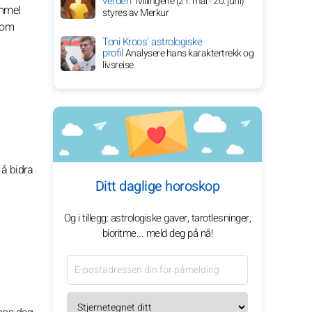
verden
Tvillingene (21. mai - 20. juni)
ammel
styres av Merkur
 som
Toni Kroos' astrologiske
profil
Analysere hans karaktertrekk og
livsreise.
 å bidra
Ditt daglige horoskop
Og i tillegg: astrologiske gaver, tarotlesninger,
bioritme... meld deg på nå!