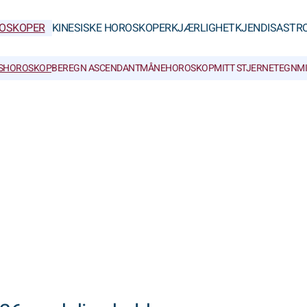
OSKOPER
KINESISKE HOROSKOPER
KJÆRLIGHET
KJENDISASTR
SHOROSKOP
BEREGN ASCENDANT
MÅNEHOROSKOP
MITT STJERNETEGN
M