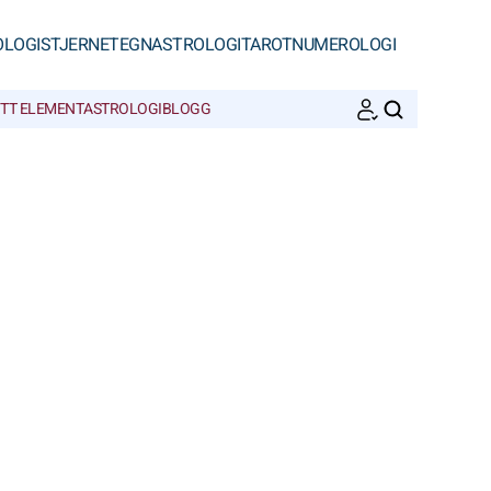
OLOGI
STJERNETEGN
ASTROLOGI
TAROT
NUMEROLOGI
ITT ELEMENT
ASTROLOGIBLOGG
SØK