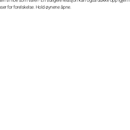
en til noe som varer? En tidligere relasjon kan også dukke opp igjen
nser for forelskelse. Hold øynene åpne.