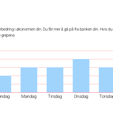
forbedring i økonomien din. Du får mer å gå på fra banken din. Hvis d
e grepene.
øndag
Mandag
Tirsdag
Onsdag
Torsda