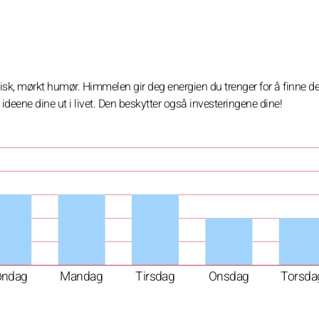
gisk, mørkt humør. Himmelen gir deg energien du trenger for å finne d
ideene dine ut i livet. Den beskytter også investeringene dine!
øndag
Mandag
Tirsdag
Onsdag
Torsda