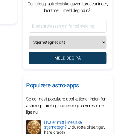
Og i tillegg: astrologiske gaver, tarotlesninger,
bioritme... meld deg på nå!
MELD DEG PÅ
Populære astro-apps
Se de mest populære applikationer inden for
astrologi, tarot og numerologi på vores side
lige nu:
Hva er mitt kinesiske
stjernetegn?
Er du rotte, okse, tiger,
hare, drage?