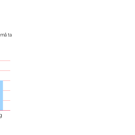
u må ta
g