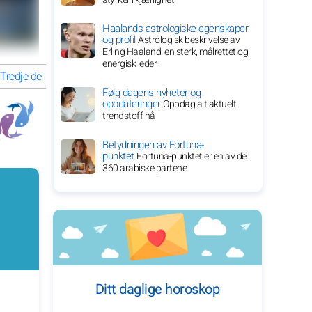
Haalands astrologiske egenskaper
og profil
Astrologisk beskrivelse av
Erling Haaland: en sterk, målrettet og
energisk leder.
Tredje dekan
DETALJERT HOROSKOP for Fiskene
Følg dagens nyheter og
oppdateringer
Oppdag alt aktuelt
trendstoff nå
Betydningen av Fortuna-
punktet
Fortuna-punktet er en av de
360 arabiske partene
Ditt daglige horoskop