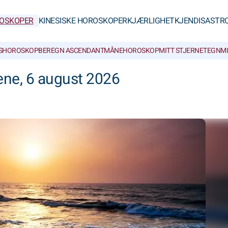
OSKOPER
KINESISKE HOROSKOPER
KJÆRLIGHET
KJENDISASTR
SHOROSKOP
BEREGN ASCENDANT
MÅNEHOROSKOP
MITT STJERNETEGN
M
ene, 6 august 2026