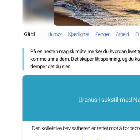
Gå til
Humør
Kjærlighet
Penger
Arbeid
Fr
På en nesten magisk måte merker du hvordan livet t
komme unna dem. Det skaper litt spenning, og du ka
demper det du sier.
Uranus i sekstil med N
Den kollektive bevisstheten er rettet mot å forbed