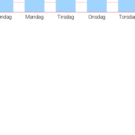
øndag
Mandag
Tirsdag
Onsdag
Torsda