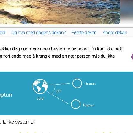
itid
Og hva med dagens dekan?
Første dekan
Andre dekan
rekker deg nærmere noen bestemte personer. Du kan ikke helt
n fort ende med å krangle med en nær person hvis du ikke
Uranus
60°
eptun
Jord
Neptun
re tanke-systemet.