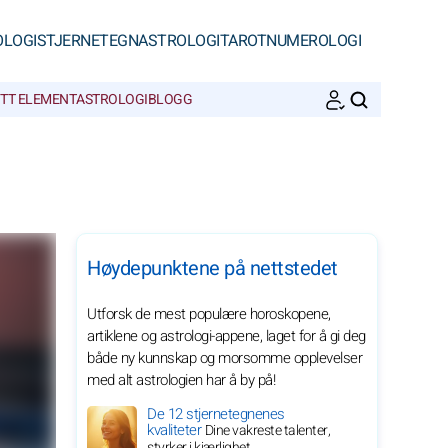
OLOGI
STJERNETEGN
ASTROLOGI
TAROT
NUMEROLOGI
ITT ELEMENT
ASTROLOGIBLOGG
SØK
Høydepunktene på nettstedet
Utforsk de mest populære horoskopene,
artiklene og astrologi-appene, laget for å gi deg
både ny kunnskap og morsomme opplevelser
med alt astrologien har å by på!
De 12 stjernetegnenes
kvaliteter
Dine vakreste talenter,
styrker i kjærlighet