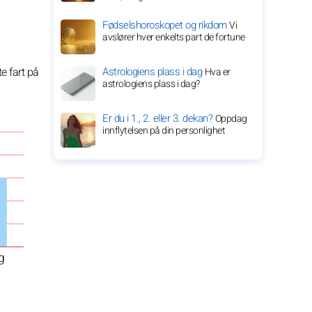
Fødselshoroskopet og rikdom
Vi
avslører hver enkelts part de fortune
Astrologiens plass i dag
te fart på
Hva er
astrologiens plass i dag?
Er du i 1., 2. eller 3. dekan?
Oppdag
innflytelsen på din personlighet
g