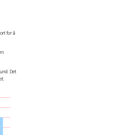
rt for å
om
tund. Det
et.