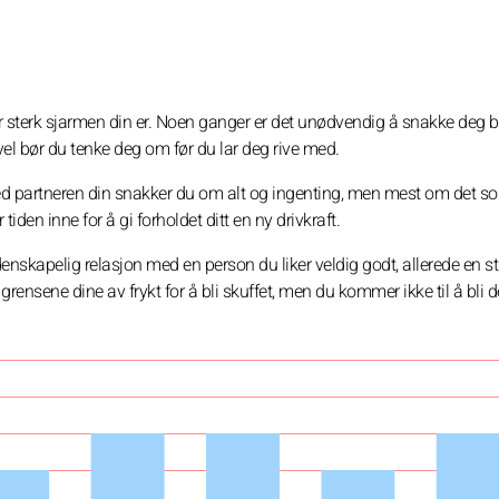
or sterk sjarmen din er. Noen ganger er det unødvendig å snakke deg bo
vel bør du tenke deg om før du lar deg rive med.
 partneren din snakker du om alt og ingenting, men mest om det s
tiden inne for å gi forholdet ditt en ny drivkraft.
idenskapelig relasjon med en person du liker veldig godt, allerede en s
 grensene dine av frykt for å bli skuffet, men du kommer ikke til å bli d