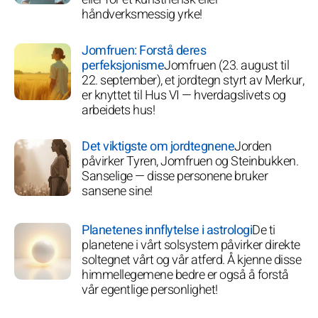
håndverksmessig yrke!
Jomfruen: Forstå deres
perfeksjonisme
Jomfruen (23. august til
22. september), et jordtegn styrt av Merkur,
er knyttet til Hus VI — hverdagslivets og
arbeidets hus!
Det viktigste om jordtegnene
Jorden
påvirker Tyren, Jomfruen og Steinbukken.
Sanselige — disse personene bruker
sansene sine!
Planetenes innflytelse i astrologi
De ti
planetene i vårt solsystem påvirker direkte
soltegnet vårt og vår atferd. Å kjenne disse
himmellegemene bedre er også å forstå
vår egentlige personlighet!