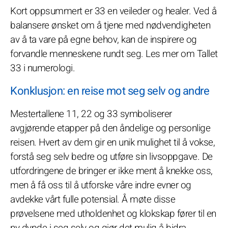
Kort oppsummert er 33 en veileder og healer. Ved å
balansere ønsket om å tjene med nødvendigheten
av å ta vare på egne behov, kan de inspirere og
forvandle menneskene rundt seg. Les mer om Tallet
33 i numerologi.
Konklusjon: en reise mot seg selv og andre
Mestertallene 11, 22 og 33 symboliserer
avgjørende etapper på den åndelige og personlige
reisen. Hvert av dem gir en unik mulighet til å vokse,
forstå seg selv bedre og utføre sin livsoppgave. De
utfordringene de bringer er ikke ment å knekke oss,
men å få oss til å utforske våre indre evner og
avdekke vårt fulle potensial. Å møte disse
prøvelsene med utholdenhet og klokskap fører til en
ny dypde i seg selv og gjør det mulig å bidra