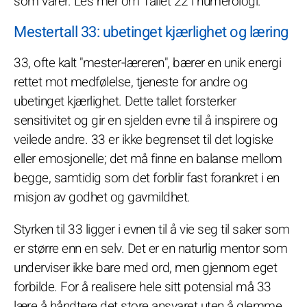
som varer. Les mer om Tallet 22 i numerologi.
Mestertall 33: ubetinget kjærlighet og læring
33, ofte kalt "mester-læreren", bærer en unik energi
rettet mot medfølelse, tjeneste for andre og
ubetinget kjærlighet. Dette tallet forsterker
sensitivitet og gir en sjelden evne til å inspirere og
veilede andre. 33 er ikke begrenset til det logiske
eller emosjonelle; det må finne en balanse mellom
begge, samtidig som det forblir fast forankret i en
misjon av godhet og gavmildhet.
Styrken til 33 ligger i evnen til å vie seg til saker som
er større enn en selv. Det er en naturlig mentor som
underviser ikke bare med ord, men gjennom eget
forbilde. For å realisere hele sitt potensial må 33
lære å håndtere det store ansvaret uten å glemme