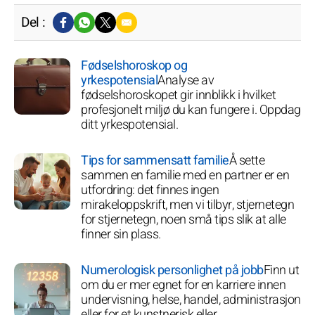
Del :
Fødselshoroskop og
yrkespotensial
Analyse av
fødselshoroskopet gir innblikk i hvilket
profesjonelt miljø du kan fungere i. Oppdag
ditt yrkespotensial.
Tips for sammensatt familie
Å sette
sammen en familie med en partner er en
utfordring: det finnes ingen
mirakeloppskrift, men vi tilbyr, stjernetegn
for stjernetegn, noen små tips slik at alle
finner sin plass.
Numerologisk personlighet på jobb
Finn ut
om du er mer egnet for en karriere innen
undervisning, helse, handel, administrasjon
eller for et kunstnerisk eller