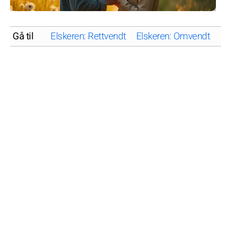
Gå til
Elskeren: Rettvendt
Elskeren: Omvendt
E