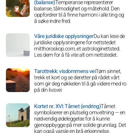
(balanse)
Temperanse representerer
balanse, tålmodighet og måtehold. Den
oppfordrer til å finne harmoni i alle ting og
å søke indre fred.
Våre juridiske opplysninger
Du kan lese de
juridiske opplysningene for nettstedet
mitthoroskop.com, et astrologinettsted.
Les dem for å få vite alt om nettstedet.
Tarottrekk: visdommens vei
Tøm sinnet,
trekk et kort og se deretter på rådet vårt
som gir deg nøkkelen til å gå videre med ro
på din livsvei
Kortet nr. XVI: Tårnet (endring)
Tårnet
symboliserer en plutselig omveltning — en
nødvendig ødeleggelse for å kunne
gjenoppbygge på mer solide grunnlag. Det
kan også varsle en brå erkjennelse.