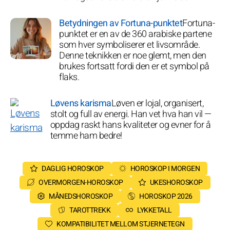
Betydningen av Fortuna-punktet
Fortuna-
punktet er en av de 360 arabiske partene
som hver symboliserer et livsområde.
Denne teknikken er noe glemt, men den
brukes fortsatt fordi den er et symbol på
flaks.
Løvens karisma
Løven er lojal, organisert,
stolt og full av energi. Han vet hva han vil —
oppdag raskt hans kvaliteter og evner for å
temme ham bedre!
DAGLIG HOROSKOP
HOROSKOP I MORGEN
OVERMORGEN-HOROSKOP
UKESHOROSKOP
MÅNEDSHOROSKOP
HOROSKOP 2026
TAROTTREKK
LYKKETALL
KOMPATIBILITET MELLOM STJERNETEGN