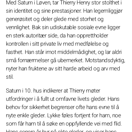
Med Saturn i Løven, tar Thierry Henry stor stolthet i
sin identitet og sine prestasjoner. Han legemliggjør
generøsitet og deler glede med storhet og
vennlighet. Bak sin udiskutable sosiale evne ligger
en sterk autoritær side, da han opprettholder
kontrollen i sitt private liv med medfølelse og
fasthet. Han står imot middelmådighet, og lar aldri
små fornærmelser gå ubemerket. Motstandsdyktig,
nyter han fruktene av sitt harde arbeid og arv med
stil.
Saturn i 10. hus indikerer at Thierry møter
utfordringer i å fullt ut omfavne livets gleder. Hans
behov for sikkerhet begrenser ofte hans evne til å
nyte enkle gleder. Lykke føles fortjent for ham, noe
som får ham til å søke en oppfyllende vei med flid.
Hans senere år byr på ekte gleder, og viser hans