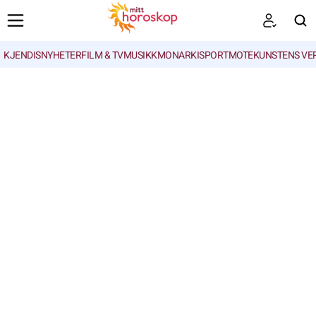
KJENDISNYHETER
FILM & TV
MUSIKK
MONARKI
SPORT
MOTE
KUNSTENS VE