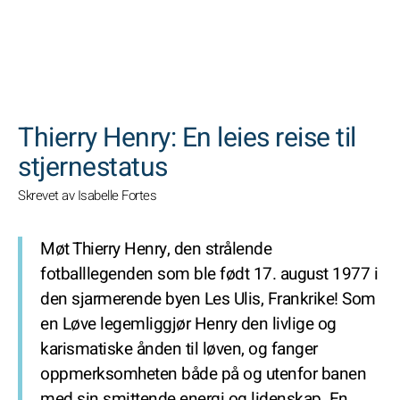
SØK
Thierry Henry: En leies reise til
stjernestatus
Skrevet av Isabelle Fortes
Møt Thierry Henry, den strålende
fotballlegenden som ble født 17. august 1977 i
den sjarmerende byen Les Ulis, Frankrike! Som
en Løve legemliggjør Henry den livlige og
karismatiske ånden til løven, og fanger
oppmerksomheten både på og utenfor banen
med sin smittende energi og lidenskap. En