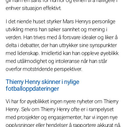
gir ham en sans for humor og evnen til å navigere i
enhver situasjon effektivt.
I det niende huset styrker Mars Henrys personlige
utvikling mens han søker sannhet og mening i
verden. Han trives med å forsvare idealer og liker å
delta i debatter, der han uttrykker sine synspunkter
med lidenskap. Imidlertid kan han oppleve øyeblikk
med utålmodighet og intoleranse når han står
overfor motstridende perspektiver.
Thierry Henry skinner i nylige
fotballoppdateringer
Vi har for øyeblikket ingen nyere nyheter om Thierry
Henry. Selv om Thierry Henry ofte er i rampelyset
med prosjekter og engasjementer, har vi ingen nye
opplysninger eller hendelser å rapportere akkurat nå.