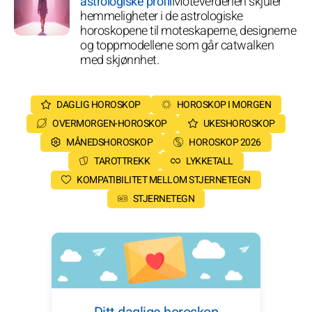
astrologiske profil
Moteverdenen skjuler
hemmeligheter i de astrologiske
horoskopene til moteskaperne, designerne
og toppmodellene som går catwalken
med skjønnhet.
DAGLIG HOROSKOP
HOROSKOP I MORGEN
OVERMORGEN-HOROSKOP
UKESHOROSKOP
MÅNEDSHOROSKOP
HOROSKOP 2026
TAROTTREKK
LYKKETALL
KOMPATIBILITET MELLOM STJERNETEGN
STJERNETEGN