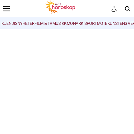
KJENDISNYHETER
FILM & TV
MUSIKK
MONARKI
SPORT
MOTE
KUNSTENS VE