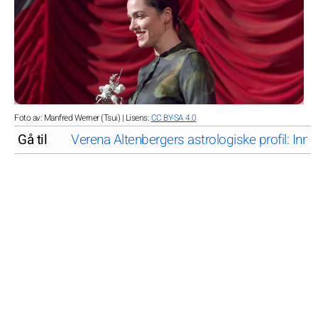
Foto av: Manfred Werner (Tsui) | Lisens:
CC BY-SA 4.0
Gå til
Verena Altenbergers astrologiske profil: Inn