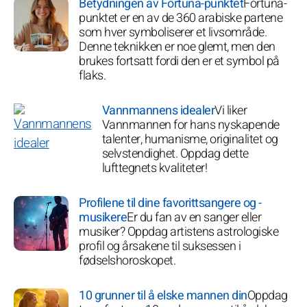
Betydningen av Fortuna-punktet
Fortuna-
punktet er en av de 360 arabiske partene
som hver symboliserer et livsområde.
Denne teknikken er noe glemt, men den
brukes fortsatt fordi den er et symbol på
flaks.
Vannmannens idealer
Vi liker
Vannmannen for hans nyskapende
talenter, humanisme, originalitet og
selvstendighet. Oppdag dette
lufttegnets kvaliteter!
Profilene til dine favorittsangere og -
musikere
Er du fan av en sanger eller
musiker? Oppdag artistens astrologiske
profil og årsakene til suksessen i
fødselshoroskopet.
10 grunner til å elske mannen din
Oppdag