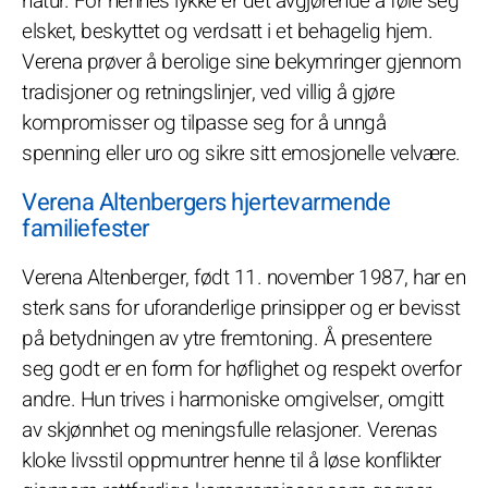
natur. For hennes lykke er det avgjørende å føle seg
elsket, beskyttet og verdsatt i et behagelig hjem.
Verena prøver å berolige sine bekymringer gjennom
tradisjoner og retningslinjer, ved villig å gjøre
kompromisser og tilpasse seg for å unngå
spenning eller uro og sikre sitt emosjonelle velvære.
Verena Altenbergers hjertevarmende
familiefester
Verena Altenberger, født 11. november 1987, har en
sterk sans for uforanderlige prinsipper og er bevisst
på betydningen av ytre fremtoning. Å presentere
seg godt er en form for høflighet og respekt overfor
andre. Hun trives i harmoniske omgivelser, omgitt
av skjønnhet og meningsfulle relasjoner. Verenas
kloke livsstil oppmuntrer henne til å løse konflikter