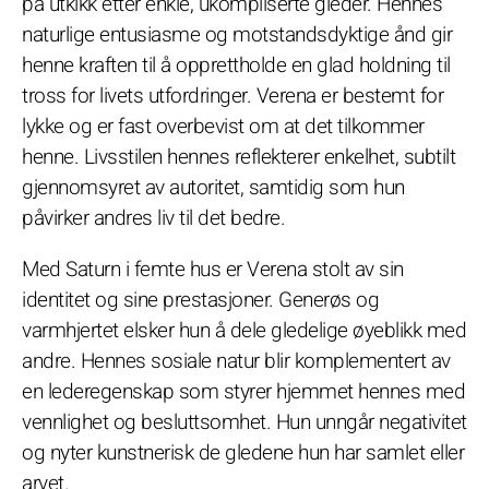
på utkikk etter enkle, ukompliserte gleder. Hennes
naturlige entusiasme og motstandsdyktige ånd gir
henne kraften til å opprettholde en glad holdning til
tross for livets utfordringer. Verena er bestemt for
lykke og er fast overbevist om at det tilkommer
henne. Livsstilen hennes reflekterer enkelhet, subtilt
gjennomsyret av autoritet, samtidig som hun
påvirker andres liv til det bedre.
Med Saturn i femte hus er Verena stolt av sin
identitet og sine prestasjoner. Generøs og
varmhjertet elsker hun å dele gledelige øyeblikk med
andre. Hennes sosiale natur blir komplementert av
en lederegenskap som styrer hjemmet hennes med
vennlighet og besluttsomhet. Hun unngår negativitet
og nyter kunstnerisk de gledene hun har samlet eller
arvet.