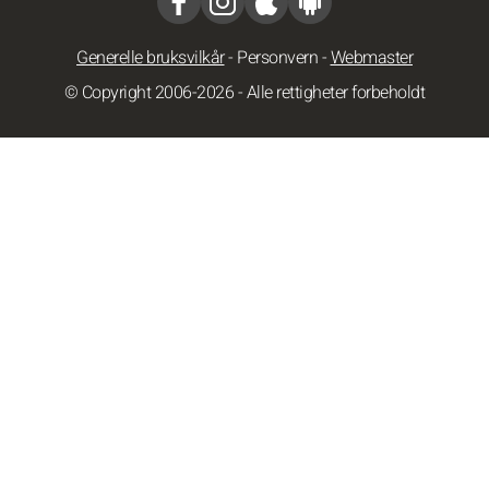
Generelle bruksvilkår
-
Personvern
-
Webmaster
© Copyright 2006-2026 - Alle rettigheter forbeholdt