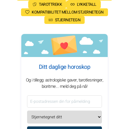
TAROTTREKK
LYKKETALL
KOMPATIBILITET MELLOM STJERNETEGN
STJERNETEGN
Ditt daglige horoskop
Og i tillegg: astrologiske gaver, tarotlesninger,
bioritme... meld deg på nå!