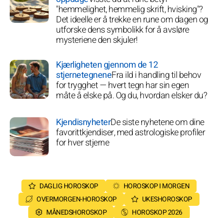
"hemmelighet, hemmelig skrift, hvisking"?
Det ideelle er å trekke en rune om dagen og
utforske dens symbolikk for å avsløre
mysteriene den skjuler!
Kjærligheten gjennom de 12
stjernetegnene
Fra ild i handling til behov
for trygghet — hvert tegn har sin egen
måte å elske på. Og du, hvordan elsker du?
Kjendisnyheter
De siste nyhetene om dine
favorittkjendiser, med astrologiske profiler
for hver stjerne
DAGLIG HOROSKOP
HOROSKOP I MORGEN
OVERMORGEN-HOROSKOP
UKESHOROSKOP
MÅNEDSHOROSKOP
HOROSKOP 2026