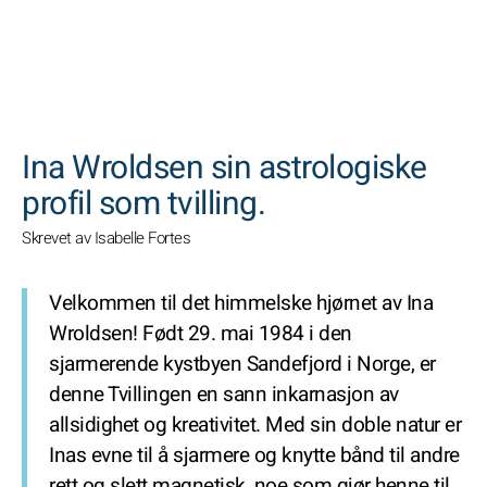
SØK
Ina Wroldsen sin astrologiske
profil som tvilling.
Skrevet av Isabelle Fortes
Velkommen til det himmelske hjørnet av Ina
Wroldsen! Født 29. mai 1984 i den
sjarmerende kystbyen Sandefjord i Norge, er
denne Tvillingen en sann inkarnasjon av
allsidighet og kreativitet. Med sin doble natur er
Inas evne til å sjarmere og knytte bånd til andre
rett og slett magnetisk, noe som gjør henne til