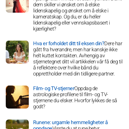
dem skiller vi ønsket om å elske
lidenskapelig og ønsket om å elske i
kameratskap. Og du, er du heller
lidenskapelig eller vennskapsbasert i
kjærlighet?
Hva er forholdet ditt til eksen din?
Dere har
gått fra hverandre, men har kanskje ikke
helt kuttet kontakten. Avhengig av
stjernetegnet ditt vil artikkelen vår få deg til
å reflektere over hvilke bånd du
opprettholder med din tidligere partner.
Film- og TV-stjerner
Oppdag de
astrologiske profilene til film- og TV-
stjernene du elsker. Hvorfor lykkes de så
godt?
Runene: urgamle hemmeligheter å
oppdage
Visste du at rune betyr