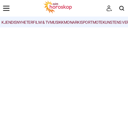
KJENDISNYHETER
FILM & TV
MUSIKK
MONARKI
SPORT
MOTE
KUNSTENS VE