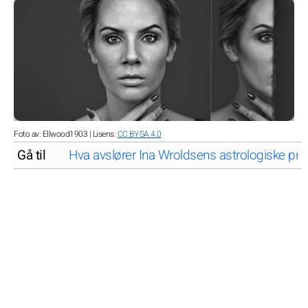
Foto av: Ellwood1903 | Lisens:
CC BY-SA 4.0
Gå til
Hva avslører Ina Wroldsens astrologiske prof