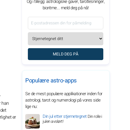
Og i tillegg: astrologiske gaver, tarotlesninger,
bioritme... meld deg på nå!
MELD DEG PÅ
Populære astro-apps
Se de mest populære applikationer inden for
v
astrologi, tarot og numerologi på vores side
r han
lige nu:
 det
Din jul etter stjernetegnet
Din rolle i
lighet er
julen avslørt!