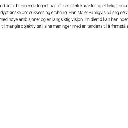
d dette brennende tegnet har ofte en sterk karakter og et livlig temp
ypt ønske om suksess og erobring. Han stoler vanligvis på seg selv 
 med høye ambisjoner og en langsiktig visjon. Imidlertid kan han noe
 til mangle objektivitet i sine meninger, med en tendens til å fremstå