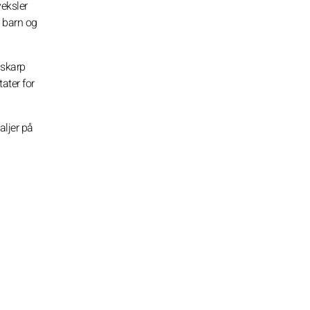
veksler
, barn og
 skarp
ater for
aljer på