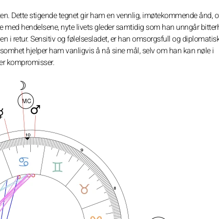
kten. Dette stigende tegnet gir ham en vennlig, imøtekommende ånd, o
yte med hendelsene, nyte livets gleder samtidig som han unngår bitterh
n i retur. Sensitiv og følelsesladet, er han omsorgsfull og diplomatisk
tsomhet hjelper ham vanligvis å nå sine mål, selv om han kan nøle i
ker kompromisser.