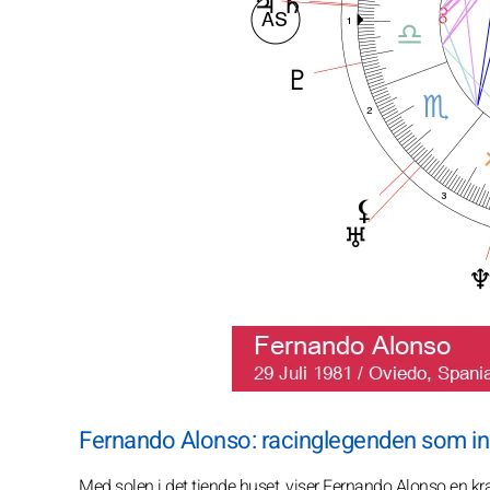
Fernando Alonso: racinglegenden som ins
Med solen i det tiende huset, viser Fernando Alonso en kr