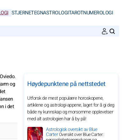
OGI
STJERNETEGN
ASTROLOGI
TAROT
NUMEROLOGI
SØK
 Oviedo.
Høydepunktene på nettstedet
sjarm og
det
Utforsk de mest populære horoskopene,
 fansen
artiklene og astrologi-appene, laget for å gi deg
n i det
både ny kunnskap og morsomme opplevelser
med alt astrologien har å by på!
Astrologisk oversikt av Blue
Carter
Oversikt over Blue Carter:
personlighetsegenskaper og