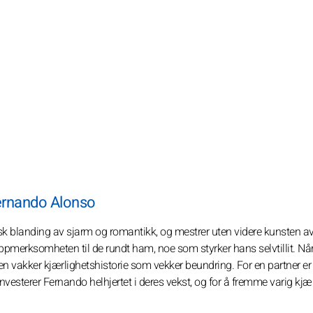
Fernando Alonso
k blanding av sjarm og romantikk, og mestrer uten videre kunsten a
oppmerksomheten til de rundt ham, noe som styrker hans selvtillit. Nå
 en vakker kjærlighetshistorie som vekker beundring. For en partner er
investerer Fernando helhjertet i deres vekst, og for å fremme varig kjær