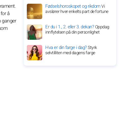
erament.
Fødselshoroskopet og rikdom
Vi
avslører hver enkelts part de fortune
for å
n ganger
Er du i 1., 2. eller 3. dekan?
Oppdag
 som
innflytelsen på din personlighet
Hva er din farge i dag?
Styrk
selvtilliten med dagens farge