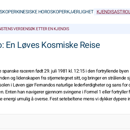
SKOPER
KINESISKE HOROSKOPER
KJÆRLIGHET
KJENDISASTROL
NSTENS VERDEN
SØK ETTER EN KJENDIS
o: En Løves Kosmiske Reise
spanske raceren født 29. juli 1981 kl. 12:15 i den fortryllende byen
en og lidenskapen fra stjernetegnet sitt, og bringer en strålende 
solen i Løven gjør Fernandos naturlige lederferdigheter og sans for 
n. Enten han navigerer gjennom svingene i Formel 1 eller fortryller
ke energi umulig å overse. Fest setebeltene mens vi dykker dypere in