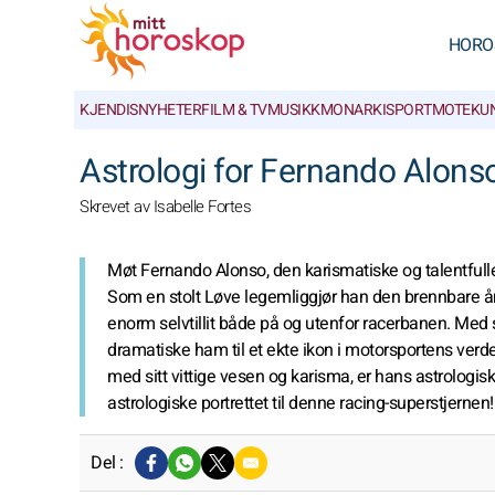
HORO
KJENDISNYHETER
FILM & TV
MUSIKK
MONARKI
SPORT
MOTE
KU
Astrologi for Fernando Alons
Skrevet av Isabelle Fortes
Møt Fernando Alonso, den karismatiske og talentfulle 
Som en stolt Løve legemliggjør han den brennbare ånd
enorm selvtillit både på og utenfor racerbanen. Med 
dramatiske ham til et ekte ikon i motorsportens verde
med sitt vittige vesen og karisma, er hans astrologis
astrologiske portrettet til denne racing-superstjernen!
Del :