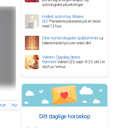
astrologiske påvirkninger.
Hvilket astro-hus tilhører
du?
Planetene plasseres på en skive
med 12 hus
Dine numerologiske spådommer
La
tallene kaste lys over veien din!
Vekten: Oppdag deres
harmoni
Vekten (23. sept. til 23. okt.) er
styrt av Venus
ner
Hvordan formet Fernando Alonso sin bemerkelsesverdige karri
Ditt daglige horoskop