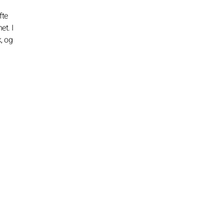
fte
et. I
, og