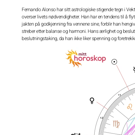
Fernando Alonso har sitt astrologiske stigende tegn i Ve
overser livets nødvendigheter. Han har en tendens til å fl
jakten på godkjenning fra vennene sine, forblir han hengive
streber etter balanse og harmoni. Hans ærlighet og beslu
beslutningstaking, da han ikke liker spenning og foretrek