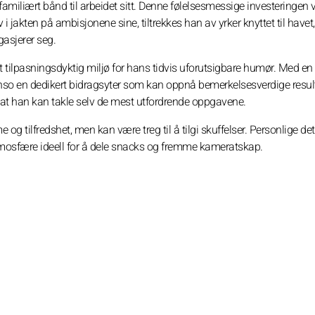
familiært bånd til arbeidet sitt. Denne følelsesmessige investeringen 
 jakten på ambisjonene sine, tiltrekkes han av yrker knyttet til havet
gasjerer seg.
 tilpasningsdyktig miljø for hans tidvis uforutsigbare humør. Med en
onso en dedikert bidragsyter som kan oppnå bemerkelsesverdige result
 at han kan takle selv de mest utfordrende oppgavene.
og tilfredshet, men kan være treg til å tilgi skuffelser. Personlige det
atmosfære ideell for å dele snacks og fremme kameratskap.