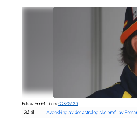
Foto av: Ann64 | Lisens:
CC BY-SA 2.0
Gå til
Avdekking av det astrologiske profil av Fern