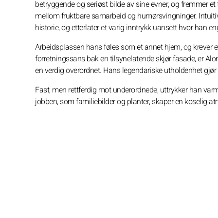
betryggende og seriøst bilde av sine evner, og fremmer et 
mellom fruktbare samarbeid og humørsvingninger. Intuitiv i
historie, og etterlater et varig inntrykk uansett hvor han en
Arbeidsplassen hans føles som et annet hjem, og krever et
forretningssans bak en tilsynelatende skjør fasade, er Al
en verdig overordnet. Hans legendariske utholdenhet gjør
Fast, men rettferdig mot underordnede, uttrykker han varme 
jobben, som familiebilder og planter, skaper en koselig 