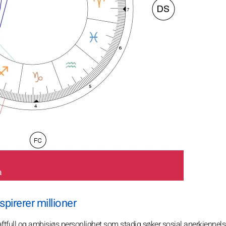
pirerer millioner
aftfull og ambisiøs personlighet som stadig søker sosial anerkjennel