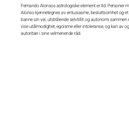
Fernando Alonsos astrologiske element er Ild. Personer me
Alonso kjennetegnes av entusiasme, besluttsomhet og et d
banne sin vei, utstrålende selvtillit og autonomi sammen
vise utålmodighet, egoisme eller intoleranse, og kan av og
autoritær i sine velmenende råd.