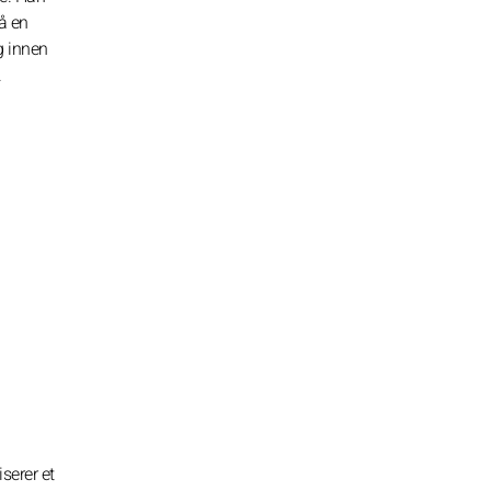
å en
g innen
.
serer et