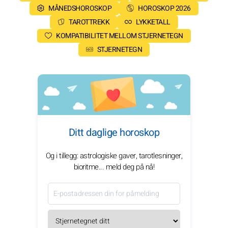
MÅNEDSHOROSKOP
HOROSKOP 2026
TAROTTREKK
LYKKETALL
KOMPATIBILITET MELLOM STJERNETEGN
STJERNETEGN
Ditt daglige horoskop
Og i tillegg: astrologiske gaver, tarotlesninger,
bioritme... meld deg på nå!