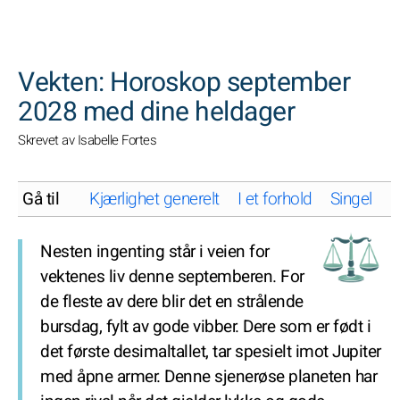
SØK
Vekten: Horoskop september
2028 med dine heldager
Skrevet av Isabelle Fortes
Gå til
Kjærlighet generelt
I et forhold
Singel
K
Nesten ingenting står i veien for
vektenes liv denne septemberen. For
de fleste av dere blir det en strålende
bursdag, fylt av gode vibber. Dere som er født i
det første desimaltallet, tar spesielt imot Jupiter
med åpne armer. Denne sjenerøse planeten har