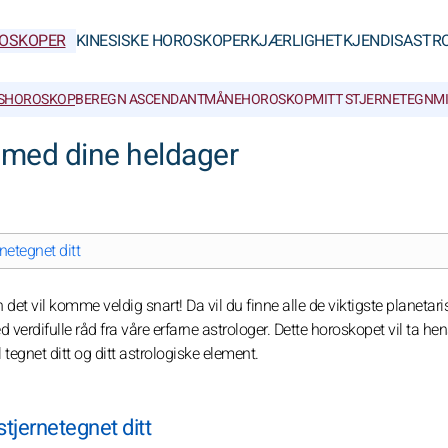
OSKOPER
KINESISKE HOROSKOPER
KJÆRLIGHET
KJENDISASTR
SHOROSKOP
BEREGN ASCENDANT
MÅNEHOROSKOP
MITT STJERNETEGN
M
 med dine heldager
netegnet ditt
 det vil komme veldig snart! Da vil du finne alle de viktigste planetari
erdifulle råd fra våre erfarne astrologer. Dette horoskopet vil ta hens
tegnet ditt og ditt astrologiske element.
tjernetegnet ditt