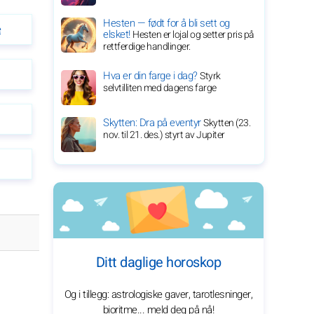
Hesten — født for å bli sett og
e
elsket!
Hesten er lojal og setter pris på
rettferdige handlinger.
Hva er din farge i dag?
Styrk
selvtilliten med dagens farge
Skytten: Dra på eventyr
Skytten (23.
nov. til 21. des.) styrt av Jupiter
Ditt daglige horoskop
Og i tillegg: astrologiske gaver, tarotlesninger,
bioritme... meld deg på nå!