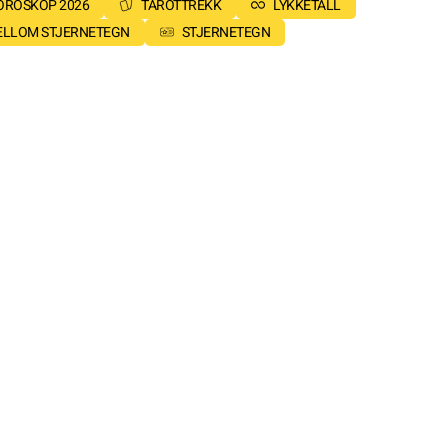
OROSKOP 2026
TAROTTREKK
LYKKETALL
MELLOM STJERNETEGN
STJERNETEGN