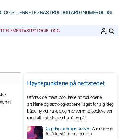
OLOGI
STJERNETEGN
ASTROLOGI
TAROT
NUMEROLOGI
ITT ELEMENT
ASTROLOGIBLOGG
SØK
Høydepunktene på nettstedet
ske
Utforsk de mest populære horoskopene,
yn til
artiklene og astrologi-appene, laget for å gi deg
både ny kunnskap og morsomme opplevelser
med alt astrologien har å by på!
Oppdag uvanlige orakler!
Alle nøklene
for å forstå hverdagen din