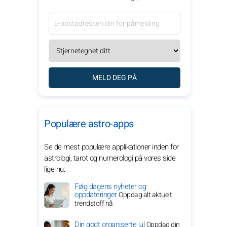
MELD DEG PÅ
Populære astro-apps
Se de mest populære applikationer inden for
astrologi, tarot og numerologi på vores side
lige nu:
Følg dagens nyheter og
oppdateringer
Oppdag alt aktuelt
trendstoff nå
Din godt organiserte jul
Oppdag din