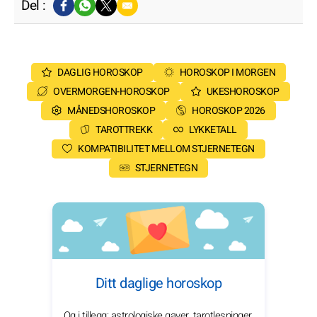
Del :
DAGLIG HOROSKOP
HOROSKOP I MORGEN
OVERMORGEN-HOROSKOP
UKESHOROSKOP
MÅNEDSHOROSKOP
HOROSKOP 2026
TAROTTREKK
LYKKETALL
KOMPATIBILITET MELLOM STJERNETEGN
STJERNETEGN
Ditt daglige horoskop
Og i tillegg: astrologiske gaver, tarotlesninger,