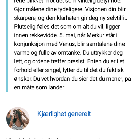
rette blikket mot det som virkelig betyr noe.
Gjør målene dine tydeligere. Visjonen din blir
skarpere, og den klarheten gir deg ny selvtillit.
Plutselig føles det som om alt du vil, ligger
innen rekkevidde. 5. mai, når Merkur står i
konjunksjon med Venus, blir samtalene dine
varme og fulle av omtanke. Du uttrykker deg
lett, og ordene treffer presist. Enten du er i et
forhold eller singel, lytter du til det du faktisk
ønsker. Du vet hvordan du sier det du mener, på
en måte som lander.
Kjærlighet generelt