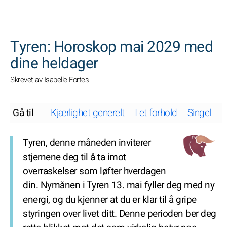
SØK
Tyren: Horoskop mai 2029 med
dine heldager
Skrevet av Isabelle Fortes
Gå til
Kjærlighet generelt
I et forhold
Singel
K
Tyren, denne måneden inviterer
stjernene deg til å ta imot
overraskelser som løfter hverdagen
din. Nymånen i Tyren 13. mai fyller deg med ny
energi, og du kjenner at du er klar til å gripe
styringen over livet ditt. Denne perioden ber deg