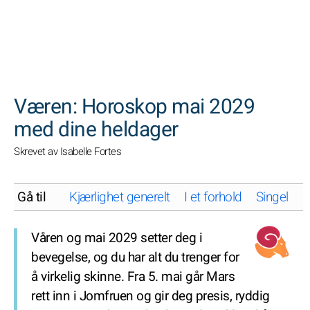
SØK
Væren: Horoskop mai 2029
med dine heldager
Skrevet av Isabelle Fortes
Gå til
Kjærlighet generelt
I et forhold
Singel
K
Våren og mai 2029 setter deg i
bevegelse, og du har alt du trenger for
å virkelig skinne. Fra 5. mai går Mars
rett inn i Jomfruen og gir deg presis, ryddig