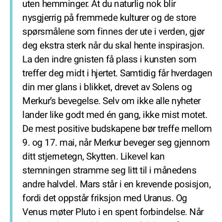
uten hemminger. At du naturlig nok blir
nysgjerrig på fremmede kulturer og de store
spørsmålene som finnes der ute i verden, gjør
deg ekstra sterk når du skal hente inspirasjon.
La den indre gnisten få plass i kunsten som
treffer deg midt i hjertet. Samtidig får hverdagen
din mer glans i blikket, drevet av Solens og
Merkur’s bevegelse. Selv om ikke alle nyheter
lander like godt med én gang, ikke mist motet.
De mest positive budskapene bør treffe mellom
9. og 17. mai, når Merkur beveger seg gjennom
ditt stjernetegn, Skytten. Likevel kan
stemningen stramme seg litt til i månedens
andre halvdel. Mars står i en krevende posisjon,
fordi det oppstår friksjon med Uranus. Og
Venus møter Pluto i en spent forbindelse. Når