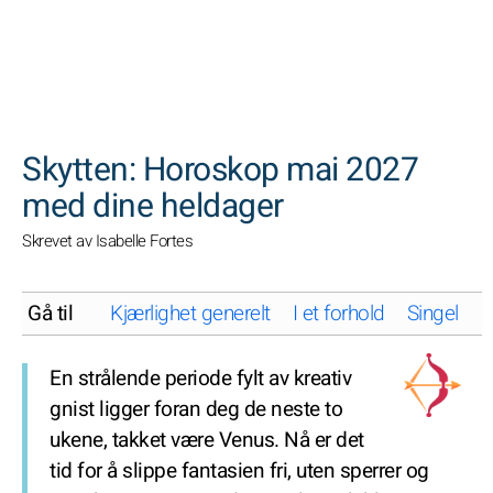
SØK
Skytten: Horoskop mai 2027
med dine heldager
Skrevet av Isabelle Fortes
Gå til
Kjærlighet generelt
I et forhold
Singel
K
En strålende periode fylt av kreativ
gnist ligger foran deg de neste to
ukene, takket være Venus. Nå er det
tid for å slippe fantasien fri, uten sperrer og