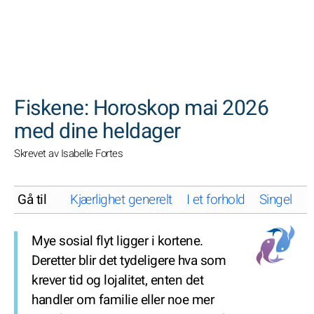
SØK
Fiskene: Horoskop mai 2026
med dine heldager
Skrevet av Isabelle Fortes
Gå til
Kjærlighet generelt
I et forhold
Singel
K
Mye sosial flyt ligger i kortene.
Deretter blir det tydeligere hva som
krever tid og lojalitet, enten det
handler om familie eller noe mer