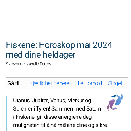
SØK
Fiskene: Horoskop mai 2024
med dine heldager
Skrevet av Isabelle Fortes
Gå til
Kjærlighet generelt
I et forhold
Singel
K
Uranus, Jupiter, Venus, Merkur og
Solen er i Tyren! Sammen med Saturn
i Fiskene, gir disse energiene deg
muligheten til å nå målene dine og sikre