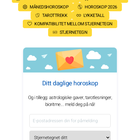
MÅNEDSHOROSKOP
HOROSKOP 2026
TAROTTREKK
LYKKETALL
KOMPATIBILITET MELLOM STJERNETEGN
STJERNETEGN
Ditt daglige horoskop
Og i tillegg: astrologiske gaver, tarotlesninger,
bioritme... meld deg på nå!