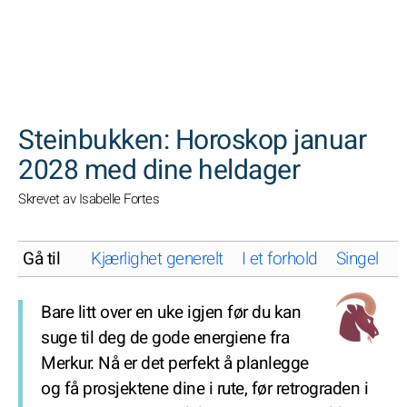
SØK
Steinbukken: Horoskop januar
2028 med dine heldager
Skrevet av Isabelle Fortes
Gå til
Kjærlighet generelt
I et forhold
Singel
K
Bare litt over en uke igjen før du kan
suge til deg de gode energiene fra
Merkur. Nå er det perfekt å planlegge
og få prosjektene dine i rute, før retrograden i