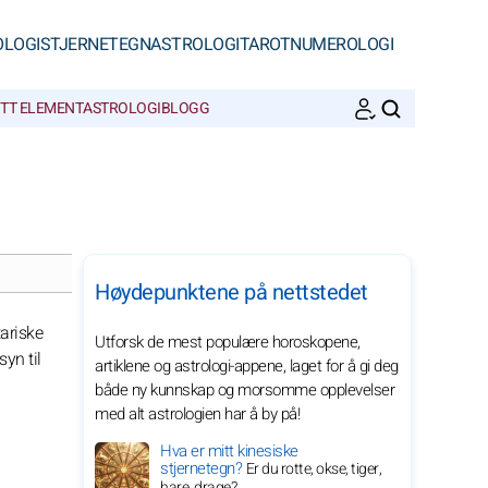
OLOGI
STJERNETEGN
ASTROLOGI
TAROT
NUMEROLOGI
ITT ELEMENT
ASTROLOGIBLOGG
SØK
Høydepunktene på nettstedet
tariske
Utforsk de mest populære horoskopene,
yn til
artiklene og astrologi-appene, laget for å gi deg
både ny kunnskap og morsomme opplevelser
med alt astrologien har å by på!
Hva er mitt kinesiske
stjernetegn?
Er du rotte, okse, tiger,
hare, drage?