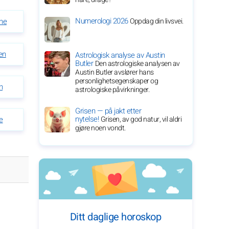
Numerologi 2026
Oppdag din livsvei.
ene
en
Astrologisk analyse av Austin
Butler
Den astrologiske analysen av
Austin Butler avslører hans
personlighetsegenskaper og
n
astrologiske påvirkninger.
Grisen — på jakt etter
nytelse!
Grisen, av god natur, vil aldri
e
gjøre noen vondt.
Ditt daglige horoskop