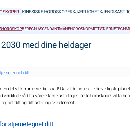
OSKOPER
KINESISKE HOROSKOPER
KJÆRLIGHET
KJENDISASTR
SHOROSKOP
BEREGN ASCENDANT
MÅNEHOROSKOP
MITT STJERNETEGN
M
r 2030 med dine heldager
jernetegnet ditt
men det vil komme veldig snart! Da vil du finne alle de viktigste plane
erdifulle råd fra våre erfarne astrologer. Dette horoskopet vil ta hens
tegnet ditt og ditt astrologiske element.
or stjernetegnet ditt