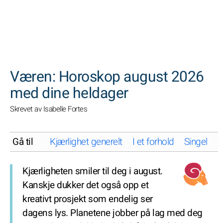
SØK
Væren: Horoskop august 2026
med dine heldager
Skrevet av Isabelle Fortes
Gå til
Kjærlighet generelt
I et forhold
Singel
K
Kjærligheten smiler til deg i august.
Kanskje dukker det også opp et
kreativt prosjekt som endelig ser
dagens lys. Planetene jobber på lag med deg