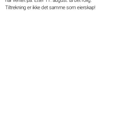
har ventet på. Etter 11. august: ta det rolig.
Tiltrekning er ikke det samme som eierskap!