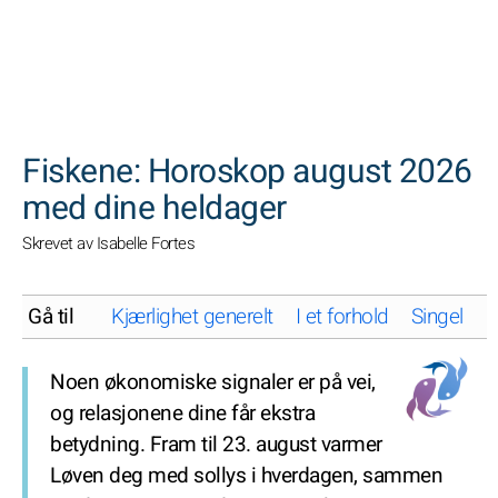
SØK
Fiskene: Horoskop august 2026
med dine heldager
Skrevet av Isabelle Fortes
Gå til
Kjærlighet generelt
I et forhold
Singel
K
Noen økonomiske signaler er på vei,
og relasjonene dine får ekstra
betydning. Fram til 23. august varmer
Løven deg med sollys i hverdagen, sammen