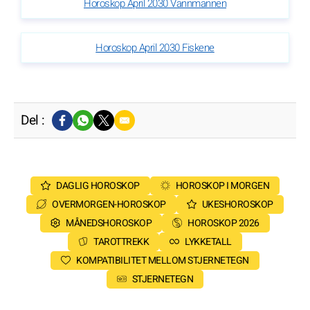
Horoskop April 2030 Vannmannen
Horoskop April 2030 Fiskene
Del :
DAGLIG HOROSKOP
HOROSKOP I MORGEN
OVERMORGEN-HOROSKOP
UKESHOROSKOP
MÅNEDSHOROSKOP
HOROSKOP 2026
TAROTTREKK
LYKKETALL
KOMPATIBILITET MELLOM STJERNETEGN
STJERNETEGN