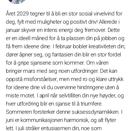
Året 2029 tegner til å bli en stor sosial virvelvind for
deg, fylt med muligheter og positivt driv! Allerede i
januar skyver en intens energi deg fremover. Dette
er en ideell måned for å ta plassen din på jobben og
få frem ideene dine. I februar bobler kreativiteten din;
dører åpner seg, og fantasien din blir en stor fordel
for å gripe sjansene som kommer. Om våren
bringer mars med seg noen utfordringer. Det kan
oppstå misforståelser, men med ro og klare uttrykk
for ideene dine vil du overvinne hindringene uten å
miste motet. I april når selvtilliten din nye høyder, og
hver utfordring blir en sjanse til å triumfere.
Sommeren forsterker denne suksessdynamikken. I
juni er kommunikasjonen harmonisk, og alt flyter
lett. I juli stråler entusiasmen din, noe som