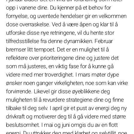
opp i vanene dine. Du kjenner på et behov for
fornyelse, og uventede hendelser gir en velkommen
dose overraskelse. Ved å være åpen og klar til å
utforske disse nye retningene, vil du hente stor
tilfredsstillelse fra denne dynamikken. Februar
bremser litt tempoet. Det er en mulighet til å
reflektere over prioriteringene dine og justere det
som må justeres, en viktig fase for å kunne gå
videre med mer troverdighet. I mars møter dype
ønsker noen ganger virkeligheten, noe som kan virke
forvirrende. Likevel gir disse øyeblikkene deg
muligheten til å revurdere strategiene dine og finne
tilbake til deg selv. I april gir et pust av energi deg ny
drivkraft og motiverer deg til å gå videre med større
beslutsomhet. I mai og juni omgis du av en flott
energi. Du uttrykker deg med klarhet og selvtillit, noe