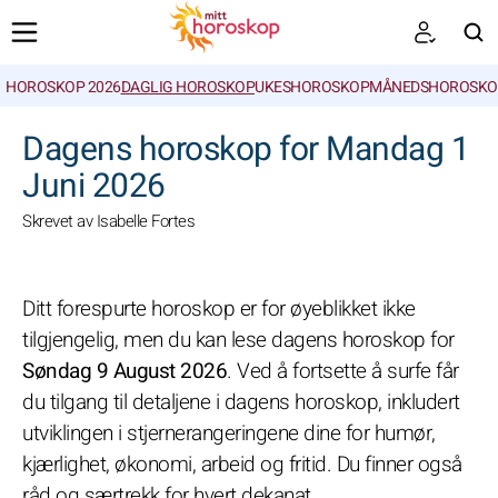
HOROSKOP 2026
DAGLIG HOROSKOP
UKESHOROSKOP
MÅNEDSHOROSKO
SØK
Dagens horoskop for Mandag 1
Juni 2026
Skrevet av Isabelle Fortes
Ditt forespurte horoskop er for øyeblikket ikke
tilgjengelig, men du kan lese dagens horoskop for
Søndag 9 August 2026
. Ved å fortsette å surfe får
du tilgang til detaljene i dagens horoskop, inkludert
utviklingen i stjernerangeringene dine for humør,
kjærlighet, økonomi, arbeid og fritid. Du finner også
råd og særtrekk for hvert dekanat.