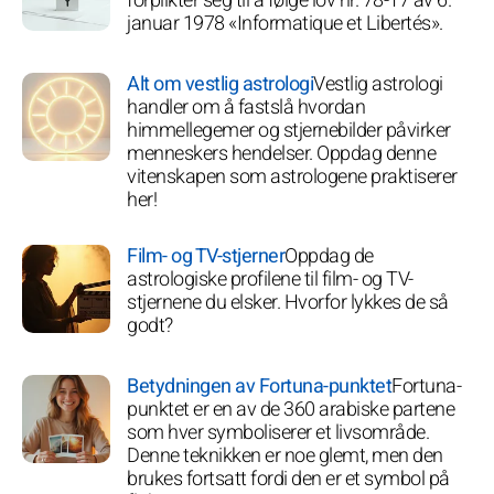
forplikter seg til å følge lov nr. 78-17 av 6.
januar 1978 «Informatique et Libertés».
Alt om vestlig astrologi
Vestlig astrologi
handler om å fastslå hvordan
himmellegemer og stjernebilder påvirker
menneskers hendelser. Oppdag denne
vitenskapen som astrologene praktiserer
her!
Film- og TV-stjerner
Oppdag de
astrologiske profilene til film- og TV-
stjernene du elsker. Hvorfor lykkes de så
godt?
Betydningen av Fortuna-punktet
Fortuna-
punktet er en av de 360 arabiske partene
som hver symboliserer et livsområde.
Denne teknikken er noe glemt, men den
brukes fortsatt fordi den er et symbol på