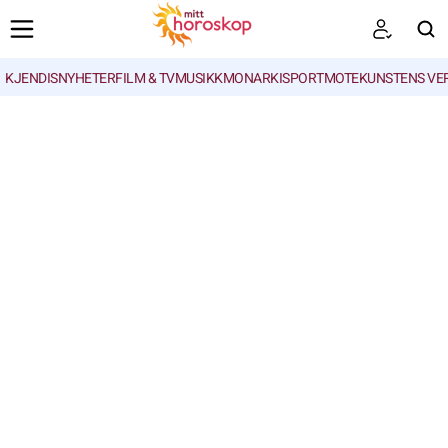
KJENDISNYHETER
FILM & TV
MUSIKK
MONARKI
SPORT
MOTE
KUNSTENS VE