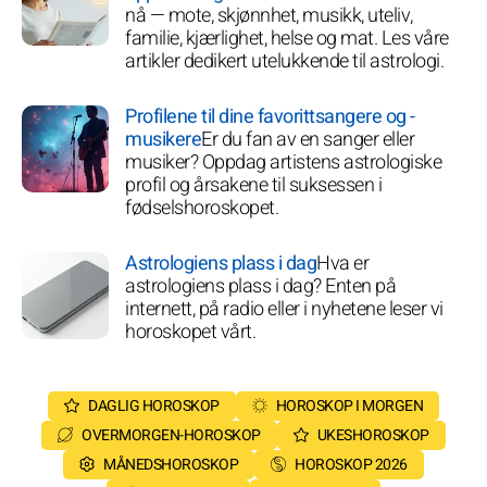
nå — mote, skjønnhet, musikk, uteliv,
familie, kjærlighet, helse og mat. Les våre
artikler dedikert utelukkende til astrologi.
Profilene til dine favorittsangere og -
musikere
Er du fan av en sanger eller
musiker? Oppdag artistens astrologiske
profil og årsakene til suksessen i
fødselshoroskopet.
Astrologiens plass i dag
Hva er
astrologiens plass i dag? Enten på
internett, på radio eller i nyhetene leser vi
horoskopet vårt.
DAGLIG HOROSKOP
HOROSKOP I MORGEN
OVERMORGEN-HOROSKOP
UKESHOROSKOP
MÅNEDSHOROSKOP
HOROSKOP 2026