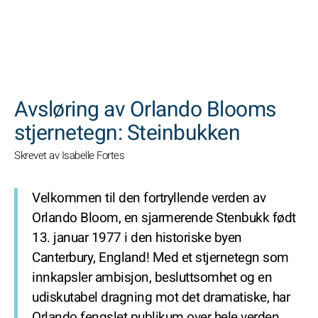
SØK
Avsløring av Orlando Blooms
stjernetegn: Steinbukken
Skrevet av Isabelle Fortes
Velkommen til den fortryllende verden av
Orlando Bloom, en sjarmerende Stenbukk født
13. januar 1977 i den historiske byen
Canterbury, England! Med et stjernetegn som
innkapsler ambisjon, besluttsomhet og en
udiskutabel dragning mot det dramatiske, har
Orlando fengslet publikum over hele verden