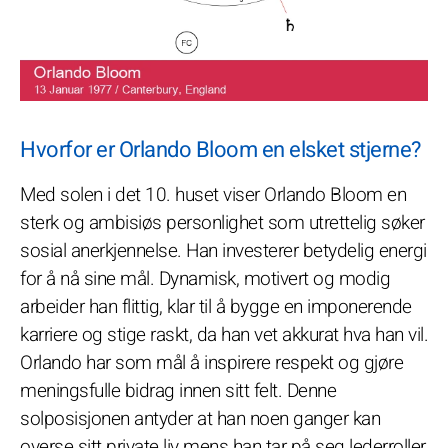
Hvorfor er Orlando Bloom en elsket stjerne?
Med solen i det 10. huset viser Orlando Bloom en
sterk og ambisiøs personlighet som utrettelig søker
sosial anerkjennelse. Han investerer betydelig energi
for å nå sine mål. Dynamisk, motivert og modig
arbeider han flittig, klar til å bygge en imponerende
karriere og stige raskt, da han vet akkurat hva han vil.
Orlando har som mål å inspirere respekt og gjøre
meningsfulle bidrag innen sitt felt. Denne
solposisjonen antyder at han noen ganger kan
overse sitt private liv mens han tar på seg lederroller