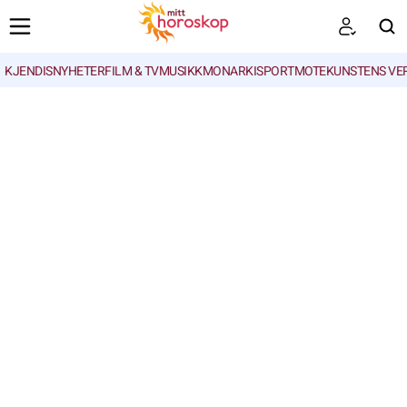
KJENDISNYHETER
FILM & TV
MUSIKK
MONARKI
SPORT
MOTE
KUNSTENS VE