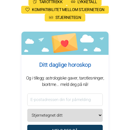
TAROTTREKK
LYKKETALL
KOMPATIBILITET MELLOM STJERNETEGN
STJERNETEGN
Ditt daglige horoskop
Og i tillegg: astrologiske gaver, tarotlesninger,
bioritme... meld deg på nå!