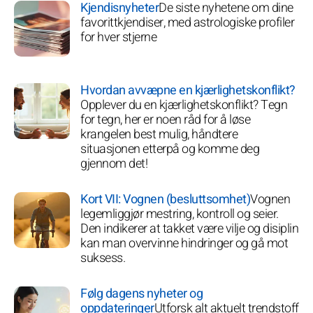
Kjendisnyheter
De siste nyhetene om dine
favorittkjendiser, med astrologiske profiler
for hver stjerne
Hvordan avvæpne en kjærlighetskonflikt?
Opplever du en kjærlighetskonflikt? Tegn
for tegn, her er noen råd for å løse
krangelen best mulig, håndtere
situasjonen etterpå og komme deg
gjennom det!
Kort VII: Vognen (besluttsomhet)
Vognen
legemliggjør mestring, kontroll og seier.
Den indikerer at takket være vilje og disiplin
kan man overvinne hindringer og gå mot
suksess.
Følg dagens nyheter og
oppdateringer
Utforsk alt aktuelt trendstoff