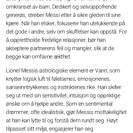
omkranset av barn. Dedikert og selvoppofrende
generøs, streber Messi etter å sikre gleden til sine
kjære. Når han elsker, fokuserer han utelukkende på
det gode i andre, selv om skuffelser kan oppstå. For
å opprettholde fredelige relasjoner, bør han
akseptere partnerens feil og mangler, slik at de
begge kan omfavne ækthet.
Lionel Messis astrologiske element er Vann, som
knytter logisk luft til følelsenes, emosjonenes,
sanseinntrykkenes og instinktenes rike. Han skiller
seg ut med sin sensitivitet, intuisjon og oppriktige
ønske om å hjelpe andre. Som en sentimental
drømmer, ofte idealistisk, gjør Messis mottakelighet
at han kan lytte til og forstå dem rundt seg. Høyt
tilpasset sitt miljø, engasjerer han seg