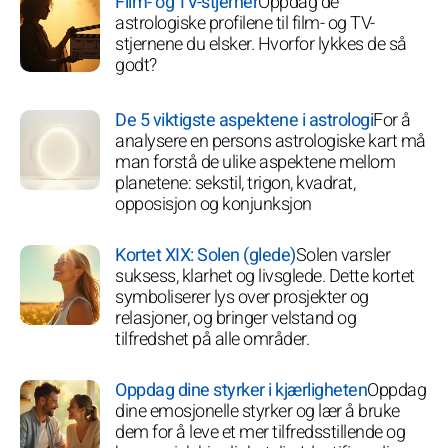
Film- og TV-stjerner
Oppdag de
astrologiske profilene til film- og TV-
stjernene du elsker. Hvorfor lykkes de så
godt?
De 5 viktigste aspektene i astrologi
For å
analysere en persons astrologiske kart må
man forstå de ulike aspektene mellom
planetene: sekstil, trigon, kvadrat,
opposisjon og konjunksjon
Kortet XIX: Solen (glede)
Solen varsler
suksess, klarhet og livsglede. Dette kortet
symboliserer lys over prosjekter og
relasjoner, og bringer velstand og
tilfredshet på alle områder.
Oppdag dine styrker i kjærligheten
Oppdag
dine emosjonelle styrker og lær å bruke
dem for å leve et mer tilfredsstillende og