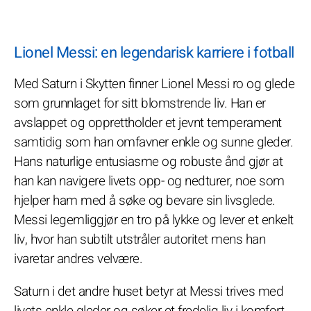
Lionel Messi: en legendarisk karriere i fotball
Med Saturn i Skytten finner Lionel Messi ro og glede
som grunnlaget for sitt blomstrende liv. Han er
avslappet og opprettholder et jevnt temperament
samtidig som han omfavner enkle og sunne gleder.
Hans naturlige entusiasme og robuste ånd gjør at
han kan navigere livets opp- og nedturer, noe som
hjelper ham med å søke og bevare sin livsglede.
Messi legemliggjør en tro på lykke og lever et enkelt
liv, hvor han subtilt utstråler autoritet mens han
ivaretar andres velvære.
Saturn i det andre huset betyr at Messi trives med
livets enkle gleder og søker et fredelig liv i komfort.