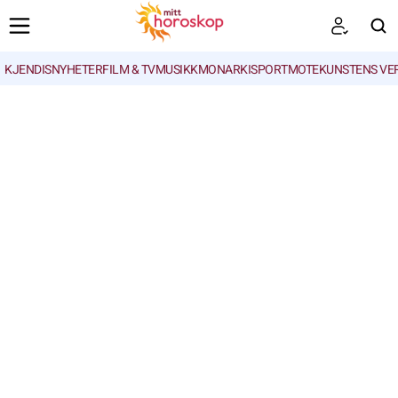
KJENDISNYHETER
FILM & TV
MUSIKK
MONARKI
SPORT
MOTE
KUNSTENS VE