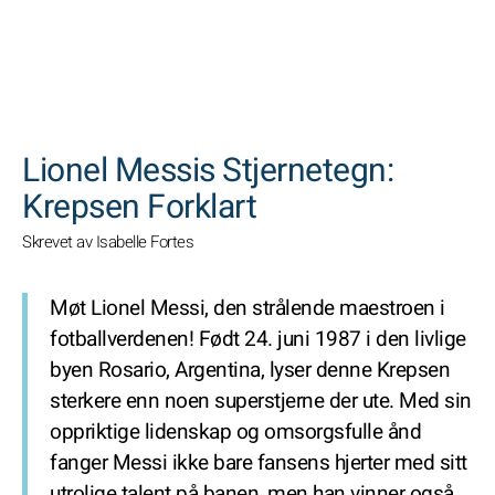
SØK
Lionel Messis Stjernetegn:
Krepsen Forklart
Skrevet av Isabelle Fortes
Møt Lionel Messi, den strålende maestroen i
fotballverdenen! Født 24. juni 1987 i den livlige
byen Rosario, Argentina, lyser denne Krepsen
sterkere enn noen superstjerne der ute. Med sin
oppriktige lidenskap og omsorgsfulle ånd
fanger Messi ikke bare fansens hjerter med sitt
utrolige talent på banen, men han vinner også