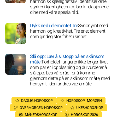
harmonisk kjærlighetsliv. Identifiser dine
styrker i kjærligheten og berik relasjonene
dine med våre spesialråd.
Dykk ned i elementet Tre
Synonymt med
harmoni og kreativitet, Tre er et element
som gir deg stor frihet i sinnet!
Slå opp: Lær å si stopp på en skånsom
måte!
Forholdet fungerer ikke lenger, livet
som par er i oppløsning og du vurderer å
slå opp. Les våre råd for å komme
gjennom dette på en skånsom måte, med
hensyn til den andres væremåte.
DAGLIG HOROSKOP
HOROSKOP I MORGEN
OVERMORGEN-HOROSKOP
UKESHOROSKOP
MÅNEDSHOROSKOP
HOROSKOP 2026