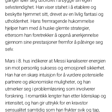
ganger føler seg utfordret i å bygge sin egen
selvstendighet. Han viser stahet i å etablere og
beskytte hjemmet sitt, drevet av en livlig fantasi og
utholdenhet. Hans fremragende hukommelse
hjelper ham med å huske glemte strategier,
ettersom han foretrekker å oppnå anerkjennelse
gjennom sine prestasjoner fremfor å påtvinge seg
selv.
Mars i 8. hus indikerer at Messi kanaliserer energien
sin mot personlig suksess og emosjonell sikkerhet.
Han har en skarp intuisjon for å vurdere potensielle
partnere og økonomiske muligheter, og han
utmerker seg i problemløsning som involverer
forskning. I romantikk lengter han etter lidenskap og
intensitet, og han gir uttrykk for en kravstor
sensualitet samtidig som han frykter svik og tap,