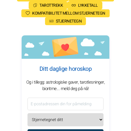
TAROTTREKK
LYKKETALL
KOMPATIBILITET MELLOM STJERNETEGN
STJERNETEGN
Ditt daglige horoskop
Og i tillegg: astrologiske gaver, tarotlesninger,
bioritme... meld deg på nå!