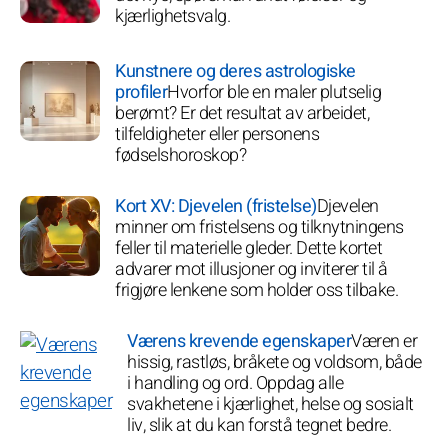
kjærlighetsvalg.
Kunstnere og deres astrologiske
profiler
Hvorfor ble en maler plutselig
berømt? Er det resultat av arbeidet,
tilfeldigheter eller personens
fødselshoroskop?
Kort XV: Djevelen (fristelse)
Djevelen
minner om fristelsens og tilknytningens
feller til materielle gleder. Dette kortet
advarer mot illusjoner og inviterer til å
frigjøre lenkene som holder oss tilbake.
Værens krevende egenskaper
Væren er
hissig, rastløs, bråkete og voldsom, både
i handling og ord. Oppdag alle
svakhetene i kjærlighet, helse og sosialt
liv, slik at du kan forstå tegnet bedre.