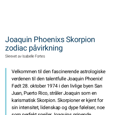
SØK
Joaquin Phoenixs Skorpion
zodiac påvirkning
Skrevet av Isabelle Fortes
Velkommen til den fascinerende astrologiske
verdenen til den talentfulle Joaquin Phoenix!
Født 28. oktober 1974 i den livlige byen San
Juan, Puerto Rico, stråler Joaquin som en
karismatisk Skorpion. Skorpioner er kjent for
sin intensitet, lidenskap og dype følelser, noe
som perfekt speiler Joaquins gripende