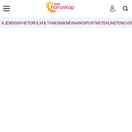
KJENDISNYHETER
FILM & TV
MUSIKK
MONARKI
SPORT
MOTE
KUNSTENS VE