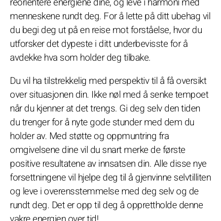
reorientere energiene dine, og leve i harmoni med
menneskene rundt deg. For å lette på ditt ubehag vil
du begi deg ut på en reise mot forståelse, hvor du
utforsker det dypeste i ditt underbevisste for å
avdekke hva som holder deg tilbake.
Du vil ha tilstrekkelig med perspektiv til å få oversikt
over situasjonen din. Ikke nøl med å senke tempoet
når du kjenner at det trengs. Gi deg selv den tiden
du trenger for å nyte gode stunder med dem du
holder av. Med støtte og oppmuntring fra
omgivelsene dine vil du snart merke de første
positive resultatene av innsatsen din. Alle disse nye
forsettningene vil hjelpe deg til å gjenvinne selvtilliten
og leve i overensstemmelse med deg selv og de
rundt deg. Det er opp til deg å opprettholde denne
vakre energien over tid!